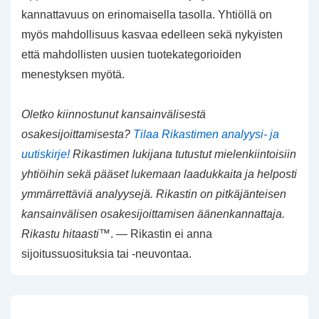
kannattavuus on erinomaisella tasolla. Yhtiöllä on
myös mahdollisuus kasvaa edelleen sekä nykyisten
että mahdollisten uusien tuotekategorioiden
menestyksen myötä.
Oletko kiinnostunut kansainvälisestä
osakesijoittamisesta?
Tilaa Rikastimen analyysi- ja
uutiskirje!
Rikastimen lukijana tutustut mielenkiintoisiin
yhtiöihin sekä pääset lukemaan laadukkaita ja helposti
ymmärrettäviä analyysejä. Rikastin on pitkäjänteisen
kansainvälisen osakesijoittamisen äänenkannattaja.
Rikastu hitaasti
™. — Rikastin ei anna
sijoitussuosituksia tai -neuvontaa.