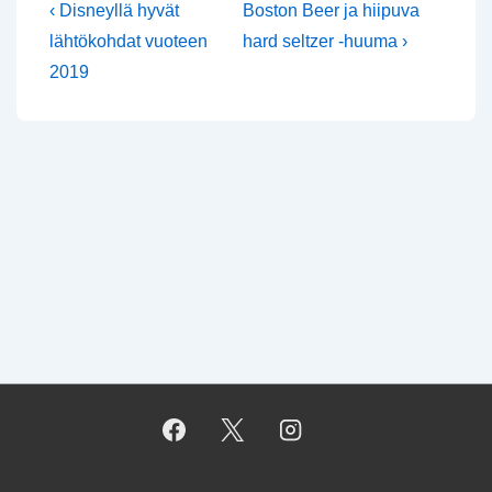
Artikkelien
Edellinen
Seuraava
‹ Disneyllä hyvät
Boston Beer ja hiipuva
artikkeli
selaus
lähtökohdat vuoteen
hard seltzer -huuma ›
2019