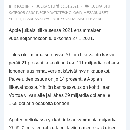
RIKASTIN
JULKAISTU
31.01.2021
JULKAISTU
KATEGORIASSA
INFORMAATIOTEKNOLOGIA
,
MEGASUURET
YHTIÖT
,
OSAKEANALYYSI
,
YHDYSVALTALAISET OSAKKEET
Apple julkaisi tilikautensa 2021 ensimmäisen
vuosineljänneksen tuloksensa 27.1.2021.
Tulos oli ilmiömäisen hyvä. Yhtiön liikevaihto kasvoi
peräti 21 prosenttia ja oli huikeat 111 miljardia dollaria.
Iphonen uusimmat versiot kävivät hyvin kaupaksi.
Palveluiden osuus on jo 14 prosenttia Applen
liikevaihdosta. Yhtiön kannattavuus on kohdillaan.
Voittoa viivan alle jäi lähes 29 miljardia dollaria, eli
1,68 dollaria osaketta kohden.
Applen nettokassa yli kahdeksankymmentä miljardia.
Yhtiöllä on siten rahkeita mittaviin omien osakkeiden