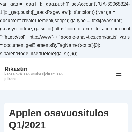
var _gaq = _gaq || []; _gaq.push(['_setAccount', 'UA-39068324-
1']); _gaq.push(['_trackPageview']); (function() { var ga =
document.createElement('script'); ga.type = 'text/javascript';
ga.async = true; ga.src = ('https:' == document.location.protocol
? 'https://ssl' : 'http://www') + '.google-analytics.com/ga.js'; var s
= document.getElementsByTagName('script')[0];
s.parentNode.insertBefore(ga, s); })();
↓
Rikastin
Siirry
Päänavig
kansainvälisen osakesijoittamisen
pääsisältöön
julkaisu
VAL
Applen osavuositulos
Q1/2021