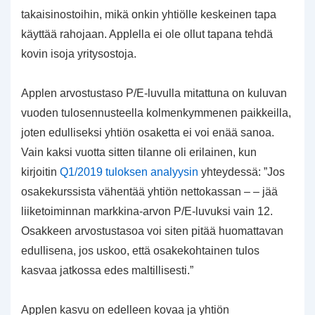
takaisinostoihin, mikä onkin yhtiölle keskeinen tapa
käyttää rahojaan. Applella ei ole ollut tapana tehdä
kovin isoja yritysostoja.
Applen arvostustaso P/E-luvulla mitattuna on kuluvan
vuoden tulosennusteella kolmenkymmenen paikkeilla,
joten edulliseksi yhtiön osaketta ei voi enää sanoa.
Vain kaksi vuotta sitten tilanne oli erilainen, kun
kirjoitin
Q1/2019 tuloksen analyysin
yhteydessä: ”Jos
osakekurssista vähentää yhtiön nettokassan – – jää
liiketoiminnan markkina-arvon P/E-luvuksi vain 12.
Osakkeen arvostustasoa voi siten pitää huomattavan
edullisena, jos uskoo, että osakekohtainen tulos
kasvaa jatkossa edes maltillisesti.”
Applen kasvu on edelleen kovaa ja yhtiön