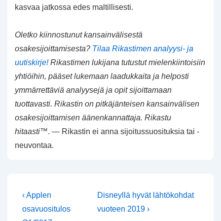
kasvaa jatkossa edes maltillisesti.
Oletko kiinnostunut kansainvälisestä
osakesijoittamisesta?
Tilaa Rikastimen analyysi- ja
uutiskirje!
Rikastimen lukijana tutustut mielenkiintoisiin
yhtiöihin, pääset lukemaan laadukkaita ja helposti
ymmärrettäviä analyysejä ja opit sijoittamaan
tuottavasti. Rikastin on pitkäjänteisen kansainvälisen
osakesijoittamisen äänenkannattaja. Rikastu
hitaasti
™. — Rikastin ei anna sijoitussuosituksia tai -
neuvontaa.
Artikkelien
Edellinen
Seuraava
‹ Applen
Disneyllä hyvät lähtökohdat
artikkeli
selaus
osavuositulos
vuoteen 2019 ›