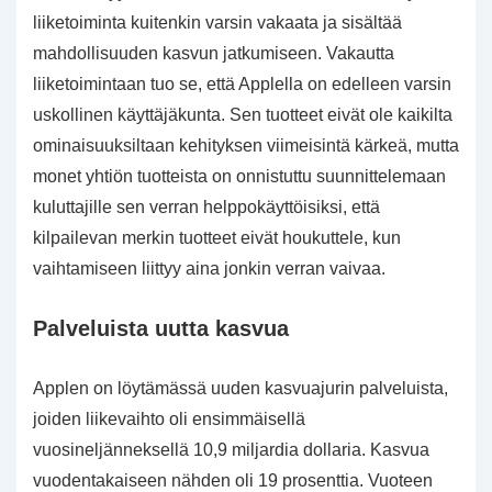
liiketoiminta kuitenkin varsin vakaata ja sisältää
mahdollisuuden kasvun jatkumiseen. Vakautta
liiketoimintaan tuo se, että Applella on edelleen varsin
uskollinen käyttäjäkunta. Sen tuotteet eivät ole kaikilta
ominaisuuksiltaan kehityksen viimeisintä kärkeä, mutta
monet yhtiön tuotteista on onnistuttu suunnittelemaan
kuluttajille sen verran helppokäyttöisiksi, että
kilpailevan merkin tuotteet eivät houkuttele, kun
vaihtamiseen liittyy aina jonkin verran vaivaa.
Palveluista uutta kasvua
Applen on löytämässä uuden kasvuajurin palveluista,
joiden liikevaihto oli ensimmäisellä
vuosineljänneksellä 10,9 miljardia dollaria. Kasvua
vuodentakaiseen nähden oli 19 prosenttia. Vuoteen