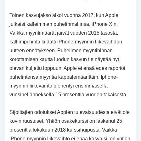
Toinen kasvujakso alkoi vuonna 2017, kun Apple
julkaisi kalleimman puhelinmallinsa, iPhone X:n.
Vaikka myyntimäärät jäivät vuoden 2015 tasosta,
kalliimpi hinta kiidätti iPhone-myynnin liikevaihdon
uuteen ennätykseen. Puhelimen myyntihinnan
korottamisen kautta luodun kasvun tie näyttää nyt
olevan kuljettu loppuun. Apple ei enää edes raportoi
puhelintensa myyntiä kappalemäärittäin. Iphone-
myynnin liikevaihto pienentyi ensimmäisellä
vuosineljänneksellä 15 prosenttia vuoden takaisesta.
Sijoittajien odotukset Applen tulevaisuudesta eivät ole
kovin ruusuiset. Yhtiön osakekurssi on laskenut 25
prosenttia lokakuun 2018 kurssihuipusta. Vaikka
iPhone-myynnin liikevaihto ei enää kasvaisi, on yhtiön