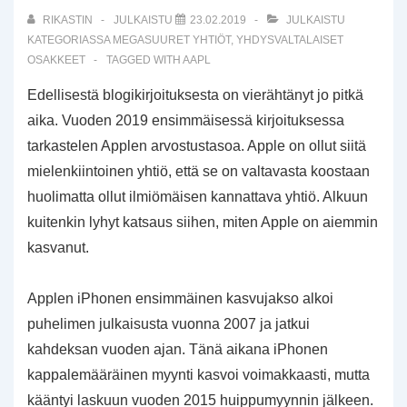
RIKASTIN
JULKAISTU
23.02.2019
JULKAISTU
KATEGORIASSA
MEGASUURET YHTIÖT
,
YHDYSVALTALAISET
OSAKKEET
TAGGED WITH
AAPL
Edellisestä blogikirjoituksesta on vierähtänyt jo pitkä
aika. Vuoden 2019 ensimmäisessä kirjoituksessa
tarkastelen Applen arvostustasoa. Apple on ollut siitä
mielenkiintoinen yhtiö, että se on valtavasta koostaan
huolimatta ollut ilmiömäisen kannattava yhtiö. Alkuun
kuitenkin lyhyt katsaus siihen, miten Apple on aiemmin
kasvanut.
Applen iPhonen ensimmäinen kasvujakso alkoi
puhelimen julkaisusta vuonna 2007 ja jatkui
kahdeksan vuoden ajan. Tänä aikana iPhonen
kappalemääräinen myynti kasvoi voimakkaasti, mutta
kääntyi laskuun vuoden 2015 huippumyynnin jälkeen.