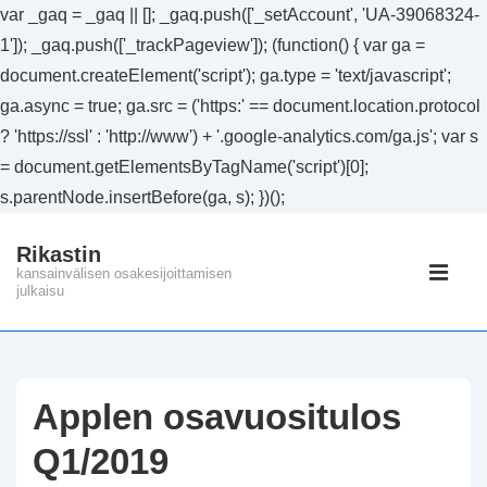
var _gaq = _gaq || []; _gaq.push(['_setAccount', 'UA-39068324-
1']); _gaq.push(['_trackPageview']); (function() { var ga =
document.createElement('script'); ga.type = 'text/javascript';
ga.async = true; ga.src = ('https:' == document.location.protocol
? 'https://ssl' : 'http://www') + '.google-analytics.com/ga.js'; var s
= document.getElementsByTagName('script')[0];
s.parentNode.insertBefore(ga, s); })();
↓
Rikastin
Siirry
Päänavig
kansainvälisen osakesijoittamisen
pääsisältöön
julkaisu
VAL
Applen osavuositulos
Q1/2019