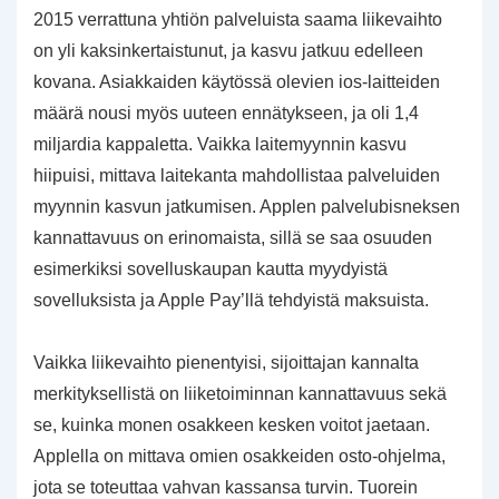
2015 verrattuna yhtiön palveluista saama liikevaihto
on yli kaksinkertaistunut, ja kasvu jatkuu edelleen
kovana. Asiakkaiden käytössä olevien ios-laitteiden
määrä nousi myös uuteen ennätykseen, ja oli 1,4
miljardia kappaletta. Vaikka laitemyynnin kasvu
hiipuisi, mittava laitekanta mahdollistaa palveluiden
myynnin kasvun jatkumisen. Applen palvelubisneksen
kannattavuus on erinomaista, sillä se saa osuuden
esimerkiksi sovelluskaupan kautta myydyistä
sovelluksista ja Apple Pay’llä tehdyistä maksuista.
Vaikka liikevaihto pienentyisi, sijoittajan kannalta
merkityksellistä on liiketoiminnan kannattavuus sekä
se, kuinka monen osakkeen kesken voitot jaetaan.
Applella on mittava omien osakkeiden osto-ohjelma,
jota se toteuttaa vahvan kassansa turvin. Tuorein