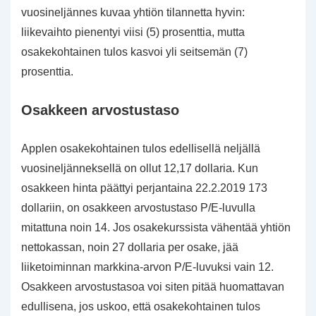
vuosineljännes kuvaa yhtiön tilannetta hyvin:
liikevaihto pienentyi viisi (5) prosenttia, mutta
osakekohtainen tulos kasvoi yli seitsemän (7)
prosenttia.
Osakkeen arvostustaso
Applen osakekohtainen tulos edellisellä neljällä
vuosineljänneksellä on ollut 12,17 dollaria. Kun
osakkeen hinta päättyi perjantaina 22.2.2019 173
dollariin, on osakkeen arvostustaso P/E-luvulla
mitattuna noin 14. Jos osakekurssista vähentää yhtiön
nettokassan, noin 27 dollaria per osake, jää
liiketoiminnan markkina-arvon P/E-luvuksi vain 12.
Osakkeen arvostustasoa voi siten pitää huomattavan
edullisena, jos uskoo, että osakekohtainen tulos