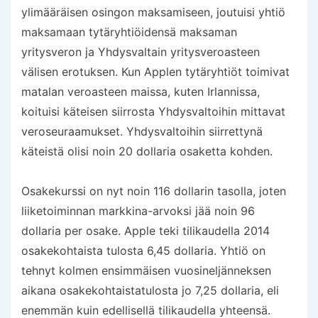
ylimääräisen osingon maksamiseen, joutuisi yhtiö
maksamaan tytäryhtiöidensä maksaman
yritysveron ja Yhdysvaltain yritysveroasteen
välisen erotuksen. Kun Applen tytäryhtiöt toimivat
matalan veroasteen maissa, kuten Irlannissa,
koituisi käteisen siirrosta Yhdysvaltoihin mittavat
veroseuraamukset. Yhdysvaltoihin siirrettynä
käteistä olisi noin 20 dollaria osaketta kohden.
Osakekurssi on nyt noin 116 dollarin tasolla, joten
liiketoiminnan markkina-arvoksi jää noin 96
dollaria per osake. Apple teki tilikaudella 2014
osakekohtaista tulosta 6,45 dollaria. Yhtiö on
tehnyt kolmen ensimmäisen vuosineljänneksen
aikana osakekohtaistatulosta jo 7,25 dollaria, eli
enemmän kuin edellisellä tilikaudella yhteensä.