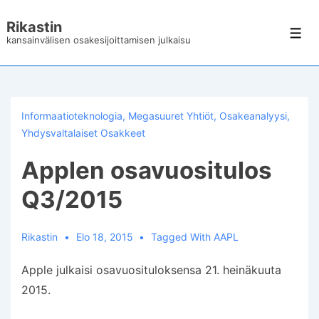
↓
Rikastin
Siirry
Val
kansainvälisen osakesijoittamisen julkaisu
pääsisältöön
Informaatioteknologia
,
Megasuuret Yhtiöt
,
Osakeanalyysi
,
Yhdysvaltalaiset Osakkeet
Applen osavuositulos
Q3/2015
Rikastin
Elo 18, 2015
Tagged With
AAPL
Apple julkaisi osavuosituloksensa 21. heinäkuuta
2015.