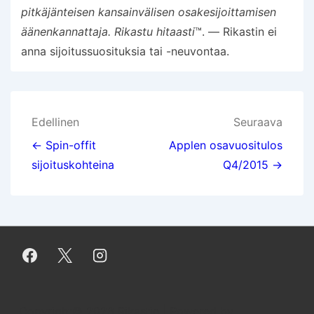
pitkäjänteisen kansainvälisen osakesijoittamisen
äänenkannattaja. Rikastu hitaasti
™. — Rikastin ei
anna sijoitussuosituksia tai -neuvontaa.
Artikkelien
Edellinen
Seuraava
selaus
← Spin-offit
Applen osavuositulos
sijoituskohteina
Q4/2015 →
Copyright© 2026
Rikastin
| Powered by