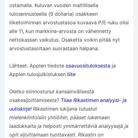
ostamalla. Kuluvan vuoden maltillisella
tulosennusteella (9 dollaria) osakkeen
liiketoiminnan arvostustasoa kuvaava P/E-luku olisi
alle 11, kun markkina-arvosta on vähennetty
nettokassan vaikutus. Osaketta voikin pitää nyt
arvostustasoltaan suorastaan halpana.
Lähteet: Applen tiedote
osavuosituloksesta
ja
Applen tulosjulkistuksen
liite
Oletko kiinnostunut kansainvälisestä
osakesijoittamisesta?
Tilaa Rikastimen analyysi- ja
uutiskirje!
Rikastimen lukijana tutustut
mielenkiintoisiin yhtiöihin, pääset lukemaan
laadukkaita ja helposti ymmärrettäviä analyysejä ja
opit sijoittamaan tuottavasti.
Rikastin on