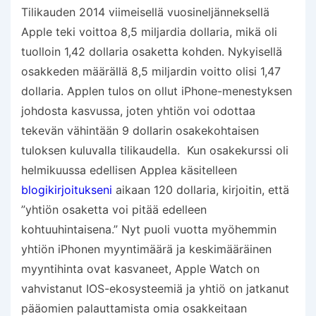
Tilikauden 2014 viimeisellä vuosineljänneksellä
Apple teki voittoa 8,5 miljardia dollaria, mikä oli
tuolloin 1,42 dollaria osaketta kohden. Nykyisellä
osakkeden määrällä 8,5 miljardin voitto olisi 1,47
dollaria. Applen tulos on ollut iPhone-menestyksen
johdosta kasvussa, joten yhtiön voi odottaa
tekevän vähintään 9 dollarin osakekohtaisen
tuloksen kuluvalla tilikaudella. Kun osakekurssi oli
helmikuussa edellisen Applea käsitelleen
blogikirjoitukseni
aikaan 120 dollaria, kirjoitin, että
”yhtiön osaketta voi pitää edelleen
kohtuuhintaisena.” Nyt puoli vuotta myöhemmin
yhtiön iPhonen myyntimäärä ja keskimääräinen
myyntihinta ovat kasvaneet, Apple Watch on
vahvistanut IOS-ekosysteemiä ja yhtiö on jatkanut
pääomien palauttamista omia osakkeitaan