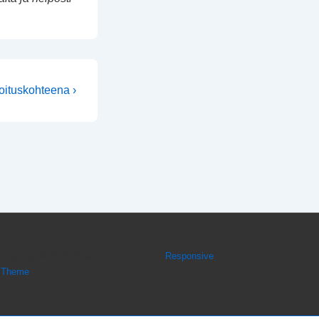
oituskohteena ›
Copyright© 2026
Rikastin
| Powered by
Responsive
Theme