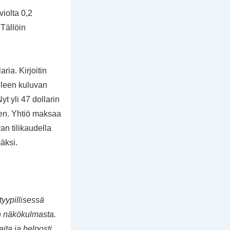
iolta 0,2
 Tällöin
ria. Kirjoitin
elleen kuluvan
yt yli 47 dollarin
nen. Yhtiö maksaa
an tilikaudella
äksi.
 tyypillisessä
an näkökulmasta.
ita ja helposti