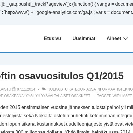
); _gaq.push(['_trackPageview']); (function() { var ga = document.
ssl' : 'http://www') + '.google-analytics.com/ga.js'; var s = docum
Päänavigaatio
Etusivu
Uusimmat
Aiheet
ftin osavuositulos Q1/2015
KAISTU
07.11.2014
JULKAISTU KATEGORIASSA
INFORMAATIOTEKNO
ÖT
,
OSAKEANALYYSI
,
YHDYSVALTALAISET OSAKKEET
TAGGED WITH
MSFT
auden 2015 ensimmäisen vuosineljänneksen tulosta painoi yli milj
rjestelyistä sekä Nokialta ostetun puhelinliiketoiminnan integro
kauden lopun aikana kustannukset uudelleenjärjestelyistä ovat vie
raatiosta 300 miljoonaa dollaria. Yhtiö ilmoitti heinäkuussa 2014