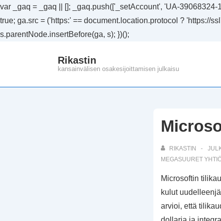
var _gaq = _gaq || []; _gaq.push(['_setAccount', 'UA-39068324-1']
true; ga.src = ('https:' == document.location.protocol ? 'https://
s.parentNode.insertBefore(ga, s); })();
↓
Rikastin
Siirry
kansainvälisen osakesijoittamisen julkaisu
pääsisältöön
Microso
RIKASTIN
JUL
MEGASUURET YHTI
Microsoftin tilik
kulut uudelleenjä
arvioi, että tili
dollaria ja integ