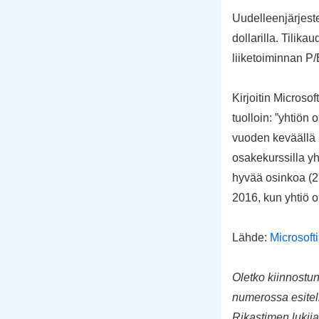
Uudelleenjärjeste
dollarilla. Tilika
liiketoiminnan P/
Kirjoitin Microsof
tuolloin: ”yhtiön
vuoden keväällä 
osakekurssilla yh
hyvää osinkoa (2,
2016, kun yhtiö
Lähde:
Microsofti
Oletko kiinnostu
numerossa esitell
Rikastimen lukija