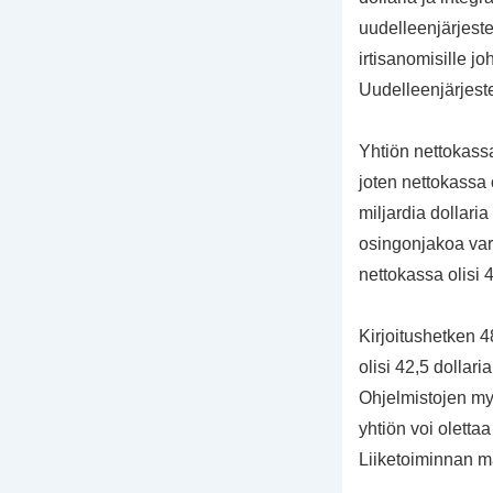
uudelleenjärjeste
irtisanomisille 
Uudelleenjärjeste
Yhtiön nettokassa
joten nettokassa 
miljardia dollari
osingonjakoa vart
nettokassa olisi 4
Kirjoitushetken 
olisi 42,5 dollari
Ohjelmistojen myy
yhtiön voi oletta
Liiketoiminnan ma