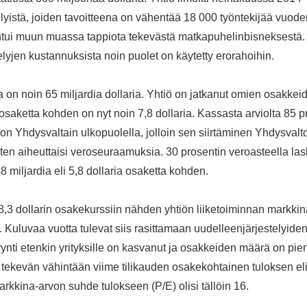
lyistä, joiden tavoitteena on vähentää 18 000 työntekijää vuod
johtui muun muassa tappiota tekevästä matkapuhelinbisneksestä.
lyjen kustannuksista noin puolet on käytetty erorahoihin.
 on noin 65 miljardia dollaria. Yhtiö on jatkanut omien osakkei
osaketta kohden on nyt noin 7,8 dollaria. Kassasta arviolta 85 pr
a on Yhdysvaltain ulkopuolella, jolloin sen siirtäminen Yhdysvalt
en aiheuttaisi veroseuraamuksia. 30 prosentin veroasteella lask
8 miljardia eli 5,8 dollaria osaketta kohden.
48,3 dollarin osakekurssiin nähden yhtiön liiketoiminnan markki
a. Kuluvaa vuotta tulevat siis rasittamaan uudelleenjärjestelyiden
nti etenkin yrityksille on kasvanut ja osakkeiden määrä on pien
a tekevän vähintään viime tilikauden osakekohtainen tuloksen eli 
rkkina-arvon suhde tulokseen (P/E) olisi tällöin 16.