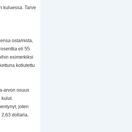
en kuluessa. Tarve
densa ostamista,
osenttia eli 55
oihin esimerkiksi
ettuna kotiutettu
na-arvon osuus
 kulut.
entynyt, joten
2,63 dollaria.