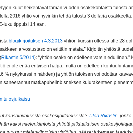
lyjen kulut heikentävät tämän vuoden osakekohtaista tulosta arv
udella 2016 yhtiö voi hyvinkin tehdä tulosta 3 dollaria osakkeelta.
E-luku tippuisi 14:aan.
tista
blogikirjoituksen 4.3.2013
yhtiön kurssin ollessa alle 28 dolla
 osakkeen arvostustaso on erittäin matala.” Kirjoitin yhtiöstä uud
(
Rikastin 5/2014
): ”yhtiön osake on edelleen varsin edullinen.” N
tiö ei ole enää erityisen halpa, mutta on edelleen kohtuuhintai
6 % nykykurssiin nähden) ja yhtiön tuloksen voi odottaa kasvav
 on saneerannut matkapuhelinbisneksen kulurakenteen pienemm
n tulosjulkaisu
nut kansainvälisestä osakesijoittamisesta?
Tilaa Rikastin
, jonka
ään kaksi mielenkiintoista yhtiötä pitkäaikaisen osakesijoittaj
na tutustut mielenkiintoisiin yhtiöihin, pääset lukemaan laadukka