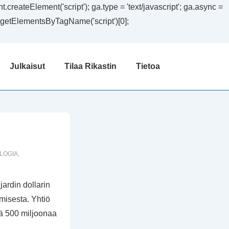
createElement('script'); ga.type = 'text/javascript'; ga.async =
ent.getElementsByTagName('script')[0];
Julkaisut
Tilaa Rikastin
Tietoa
LOGIA
,
ardin dollarin
imisesta. Yhtiö
lä 500 miljoonaa