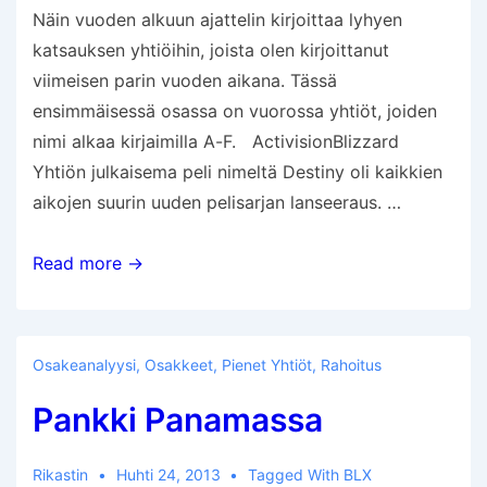
Näin vuoden alkuun ajattelin kirjoittaa lyhyen
katsauksen yhtiöihin, joista olen kirjoittanut
viimeisen parin vuoden aikana. Tässä
ensimmäisessä osassa on vuorossa yhtiöt, joiden
nimi alkaa kirjaimilla A-F. ActivisionBlizzard
Yhtiön julkaisema peli nimeltä Destiny oli kaikkien
aikojen suurin uuden pelisarjan lanseeraus. …
Yhtiökatsaus
Read more →
–
osa
1
Osakeanalyysi
,
Osakkeet
,
Pienet Yhtiöt
,
Rahoitus
(A-
Pankki Panamassa
F)
Rikastin
Huhti 24, 2013
Tagged With
BLX