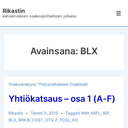
↓
Rikastin
Siirry
Val
kansainvälisen osakesijoittamisen julkaisu
pääsisältöön
Avainsana:
BLX
Osakeanalyysi
,
Yhdysvaltalaiset Osakkeet
Yhtiökatsaus – osa 1 (A-F)
Rikastin
Tammi 5, 2015
Tagged With
AAPL
,
BIP
,
BLX
,
BRK.B
,
COST
,
DTV
,
F
,
FOSL
,
KO