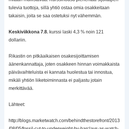
tulevia tuottoja, sillä yhtiö ostaa omia osakkeitaan
takaisin, joita se saa ostetuksi nyt vähemmän.
Keskiviikkona 7.8.
kurssi laski 4,3 % noin 121
dollariin.
Rikastin on pitkäaikaisen osakesijoittamisen
äänenkannattaja, joten osakkeen hinnan voimakkaista
päivävaihteluista ei kannata huolestua tai innostua,
mikäli yhtiön liiketoiminnasta ei paljastu jotain
merkittävää.
Lähteet:
http://blogs.marketwatch.com/behindthestorefront/2013
/08/05/fossil-cut-to-underweight-by-barclays-as-watch-