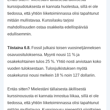
kurssipudotuksesta ei kannata huolestua, sillä ei ole
tiedossa, että yhtiön liiketoiminnassa olisi tapahtunut
mitään mullistavaa. Kurssilasku tarjosi
mahdollisuuden ostaa osakkeita edellispäivää
edullisemmin.
Tiistaina 6.8.
Fossil julkaisi toisen vuosineljänneksen
osavuosituloksensa. Myynti nousi 11 % ja
osakekohtainen tulos 25 %. Yhtiö nosti arviotaan koko
vuoden tuloksestaan. Tulosjulkistuksen myötä
osakekurssi nousi melkein 18 % noin 127 dollariin.
Entäs sitten? Mielestäni tällaisesta äkillisestä
kurssinoususta ei kannata innostua liikaa, sillä ei ole
tiedossa, että yhtiön liiketoiminnassa olisi tapahtunut
mitään mullistavaa. Kurssinousu pienentää sijoittajien