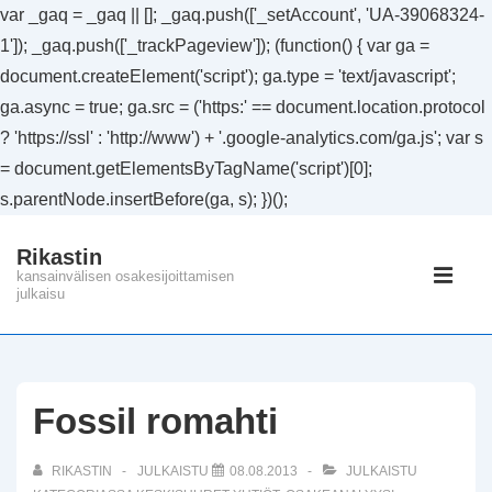
var _gaq = _gaq || []; _gaq.push(['_setAccount', 'UA-39068324-
1']); _gaq.push(['_trackPageview']); (function() { var ga =
document.createElement('script'); ga.type = 'text/javascript';
ga.async = true; ga.src = ('https:' == document.location.protocol
? 'https://ssl' : 'http://www') + '.google-analytics.com/ga.js'; var s
= document.getElementsByTagName('script')[0];
s.parentNode.insertBefore(ga, s); })();
↓
Rikastin
Siirry
Päänavig
kansainvälisen osakesijoittamisen
pääsisältöön
julkaisu
VAL
Fossil romahti
RIKASTIN
JULKAISTU
08.08.2013
JULKAISTU