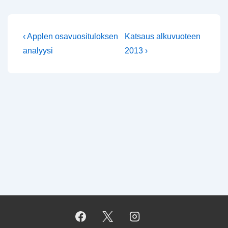
Artikkelien
Edellinen
Seuraava
‹ Applen osavuosituloksen
Katsaus alkuvuoteen
artikkeli
selaus
analyysi
2013 ›