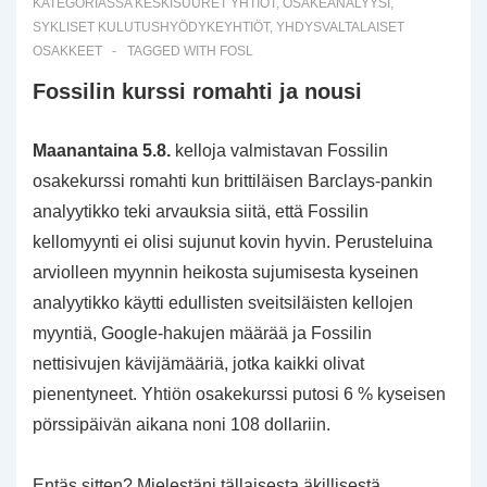
KATEGORIASSA
KESKISUURET YHTIÖT
,
OSAKEANALYYSI
,
SYKLISET KULUTUSHYÖDYKEYHTIÖT
,
YHDYSVALTALAISET
OSAKKEET
TAGGED WITH
FOSL
Fossilin kurssi romahti ja nousi
Maanantaina 5.8.
kelloja valmistavan Fossilin
osakekurssi romahti kun brittiläisen Barclays-pankin
analyytikko teki arvauksia siitä, että Fossilin
kellomyynti ei olisi sujunut kovin hyvin. Perusteluina
arviolleen myynnin heikosta sujumisesta kyseinen
analyytikko käytti edullisten sveitsiläisten kellojen
myyntiä, Google-hakujen määrää ja Fossilin
nettisivujen kävijämääriä, jotka kaikki olivat
pienentyneet. Yhtiön osakekurssi putosi 6 % kyseisen
pörssipäivän aikana noni 108 dollariin.
Entäs sitten? Mielestäni tällaisesta äkillisestä