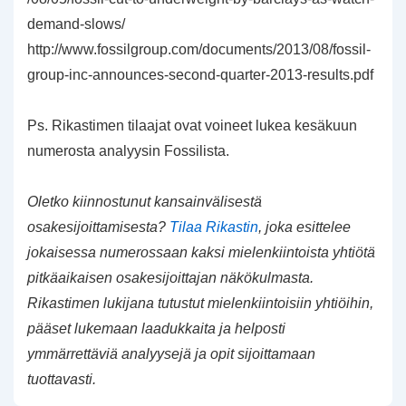
demand-slows/
http://www.fossilgroup.com/documents/2013/08/fossil-
group-inc-announces-second-quarter-2013-results.pdf
Ps. Rikastimen tilaajat ovat voineet lukea kesäkuun
numerosta analyysin Fossilista.
Oletko kiinnostunut kansainvälisestä
osakesijoittamisesta?
Tilaa Rikastin
, joka esittelee
jokaisessa numerossaan kaksi mielenkiintoista yhtiötä
pitkäaikaisen osakesijoittajan näkökulmasta.
Rikastimen lukijana tutustut mielenkiintoisiin yhtiöihin,
pääset lukemaan laadukkaita ja helposti
ymmärrettäviä analyysejä ja opit sijoittamaan
tuottavasti.