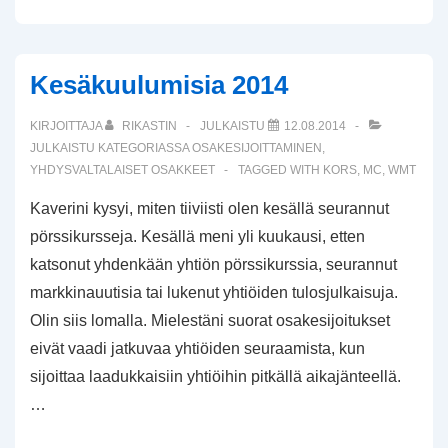
Kesäkuulumisia 2014
KIRJOITTAJA
RIKASTIN
JULKAISTU
12.08.2014
JULKAISTU KATEGORIASSA
OSAKESIJOITTAMINEN
,
YHDYSVALTALAISET OSAKKEET
TAGGED WITH
KORS
,
MC
,
WMT
Kaverini kysyi, miten tiiviisti olen kesällä seurannut
pörssikursseja. Kesällä meni yli kuukausi, etten
katsonut yhdenkään yhtiön pörssikurssia, seurannut
markkinauutisia tai lukenut yhtiöiden tulosjulkaisuja.
Olin siis lomalla. Mielestäni suorat osakesijoitukset
eivät vaadi jatkuvaa yhtiöiden seuraamista, kun
sijoittaa laadukkaisiin yhtiöihin pitkällä aikajänteellä.
…