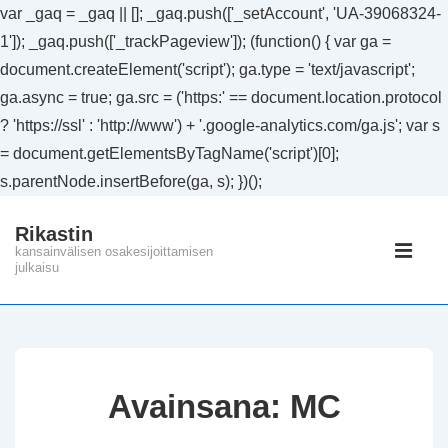
var _gaq = _gaq || []; _gaq.push(['_setAccount', 'UA-39068324-
1']); _gaq.push(['_trackPageview']); (function() { var ga =
document.createElement('script'); ga.type = 'text/javascript';
ga.async = true; ga.src = ('https:' == document.location.protocol
? 'https://ssl' : 'http://www') + '.google-analytics.com/ga.js'; var s
= document.getElementsByTagName('script')[0];
s.parentNode.insertBefore(ga, s); })();
↓
Rikastin
Siirry
Päänavig
kansainvälisen osakesijoittamisen
pääsisältöön
julkaisu
VAL
Avainsana:
MC