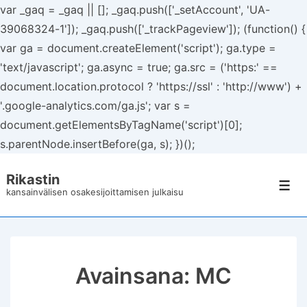
var _gaq = _gaq || []; _gaq.push(['_setAccount', 'UA-
39068324-1']); _gaq.push(['_trackPageview']); (function() {
var ga = document.createElement('script'); ga.type =
'text/javascript'; ga.async = true; ga.src = ('https:' ==
document.location.protocol ? 'https://ssl' : 'http://www') +
'.google-analytics.com/ga.js'; var s =
document.getElementsByTagName('script')[0];
s.parentNode.insertBefore(ga, s); })();
↓
Rikastin
Siirry
Val
kansainvälisen osakesijoittamisen julkaisu
pääsisältöön
Avainsana:
MC