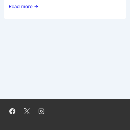
Kesäkuulumisia
Read more →
2014