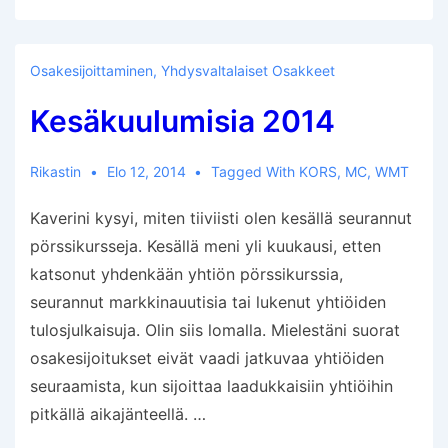
Osakesijoittaminen
,
Yhdysvaltalaiset Osakkeet
Kesäkuulumisia 2014
Rikastin
Elo 12, 2014
Tagged With
KORS
,
MC
,
WMT
Kaverini kysyi, miten tiiviisti olen kesällä seurannut
pörssikursseja. Kesällä meni yli kuukausi, etten
katsonut yhdenkään yhtiön pörssikurssia,
seurannut markkinauutisia tai lukenut yhtiöiden
tulosjulkaisuja. Olin siis lomalla. Mielestäni suorat
osakesijoitukset eivät vaadi jatkuvaa yhtiöiden
seuraamista, kun sijoittaa laadukkaisiin yhtiöihin
pitkällä aikajänteellä. …