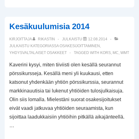
Kesäkuulumisia 2014
KIRJOITTAJA
RIKASTIN
JULKAISTU
12.08.2014
JULKAISTU KATEGORIASSA
OSAKESIJOITTAMINEN
,
YHDYSVALTALAISET OSAKKEET
TAGGED WITH
KORS
,
MC
,
WMT
Kaverini kysyi, miten tiiviisti olen kesällä seurannut
pörssikursseja. Kesällä meni yli kuukausi, etten
katsonut yhdenkään yhtiön pörssikurssia, seurannut
markkinauutisia tai lukenut yhtiöiden tulosjulkaisuja.
Olin siis lomalla. Mielestäni suorat osakesijoitukset
eivät vaadi jatkuvaa yhtiöiden seuraamista, kun
sijoittaa laadukkaisiin yhtiöihin pitkällä aikajänteellä.
…