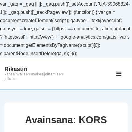
var _gaq = _gaq || []; _gaq.push(['_setAccount', 'UA-39068324-
1']); _gaq.push(['_trackPageview']); (function() { var ga =
document.createElement('script'); ga.type = 'text/javascript';
ga.async = true; ga.src = ('https:' == document.location.protocol
? 'https://ssl' : 'http://www') + '.google-analytics.com/ga.js'; var s
= document.getElementsByTagName('script')[0];
s.parentNode.insertBefore(ga, s); })();
↓
Rikastin
Siirry
Päänavig
kansainvälisen osakesijoittamisen
pääsisältöön
julkaisu
VAL
Avainsana:
KORS