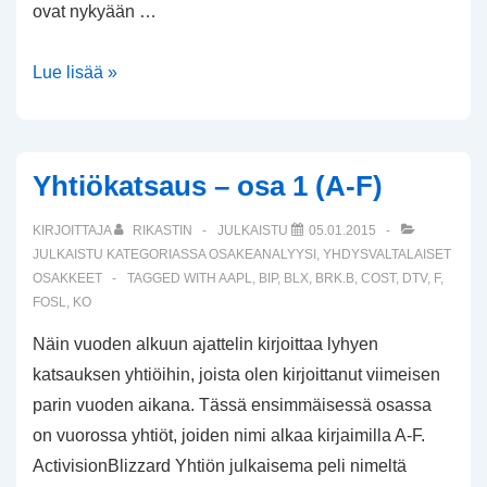
ovat nykyään …
Berkshire
Lue lisää »
Hathawayn
tilikauden
2014
Yhtiökatsaus – osa 1 (A-F)
tulos
KIRJOITTAJA
RIKASTIN
JULKAISTU
05.01.2015
JULKAISTU KATEGORIASSA
OSAKEANALYYSI
,
YHDYSVALTALAISET
OSAKKEET
TAGGED WITH
AAPL
,
BIP
,
BLX
,
BRK.B
,
COST
,
DTV
,
F
,
FOSL
,
KO
Näin vuoden alkuun ajattelin kirjoittaa lyhyen
katsauksen yhtiöihin, joista olen kirjoittanut viimeisen
parin vuoden aikana. Tässä ensimmäisessä osassa
on vuorossa yhtiöt, joiden nimi alkaa kirjaimilla A-F.
ActivisionBlizzard Yhtiön julkaisema peli nimeltä