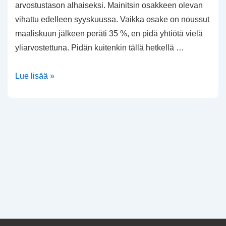
arvostustason alhaiseksi. Mainitsin osakkeen olevan
vihattu edelleen syyskuussa. Vaikka osake on noussut
maaliskuun jälkeen peräti 35 %, en pidä yhtiötä vielä
yliarvostettuna. Pidän kuitenkin tällä hetkellä …
Microsoftin
Lue lisää »
ja
Applen
osavuositulokset