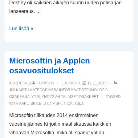
Destiny oli kaikkien aikojen suurin uuden pelisarjan
lanseeraus. …
Yhtiökatsaus
Lue lisää »
–
osa
1
Microsoftin ja Applen
(A-
osavuositulokset
F)
KIRJOITTAJA
RIKASTIN
JULKAISTU
11.11.2013
JULKAISTU KATEGORIASSA
INFORMAATIOTEKNOLOGIA
,
OSAKEANALYYSI
,
YHDYSVALTALAISET OSAKKEET
TAGGED
WITH
AAPL
,
BRK.B
,
DTV
,
MSFT
,
NICK
,
TSLA
Microsoftin tilikauden 2014 ensimmäinen
vuosineljännes Kirjoitin maaliskuussa kaikkien
vihaavan Microsoftia, mikä oli saanut yhtiön