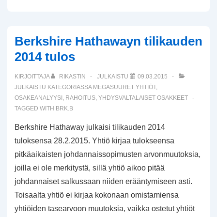
Berkshire Hathawayn tilikauden
2014 tulos
KIRJOITTAJA
RIKASTIN
JULKAISTU
09.03.2015
JULKAISTU KATEGORIASSA
MEGASUURET YHTIÖT
,
OSAKEANALYYSI
,
RAHOITUS
,
YHDYSVALTALAISET OSAKKEET
TAGGED WITH
BRK.B
Berkshire Hathaway julkaisi tilikauden 2014
tuloksensa 28.2.2015. Yhtiö kirjaa tulokseensa
pitkäaikaisten johdannaissopimusten arvonmuutoksia,
joilla ei ole merkitystä, sillä yhtiö aikoo pitää
johdannaiset salkussaan niiden erääntymiseen asti.
Toisaalta yhtiö ei kirjaa kokonaan omistamiensa
yhtiöiden tasearvoon muutoksia, vaikka ostetut yhtiöt