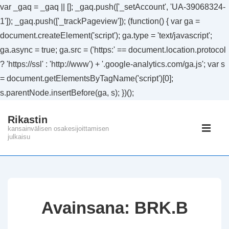
var _gaq = _gaq || []; _gaq.push(['_setAccount', 'UA-39068324-
1']); _gaq.push(['_trackPageview']); (function() { var ga =
document.createElement('script'); ga.type = 'text/javascript';
ga.async = true; ga.src = ('https:' == document.location.protocol
? 'https://ssl' : 'http://www') + '.google-analytics.com/ga.js'; var s
= document.getElementsByTagName('script')[0];
s.parentNode.insertBefore(ga, s); })();
↓
Rikastin
Siirry
Päänavig
kansainvälisen osakesijoittamisen
pääsisältöön
julkaisu
VAL
Avainsana:
BRK.B