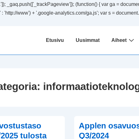
); _gaq.push(['_trackPageview']); (function() { var ga = document.
ssl' : 'http://www') + '.google-analytics.com/ga.js'; var s = docum
Päänavigaatio
Etusivu
Uusimmat
Aiheet
ategoria:
informaatioteknolog
vostustaso
Applen osavuos
2025 tulosta
Q3/2024