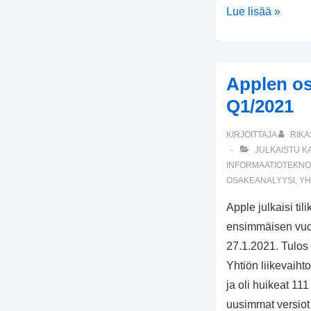
Applen
Lue lisää »
arvostustaso
ennen
Q4/2025
Applen os
tulosta
Q1/2021
KIRJOITTAJA
RIKA
JULKAISTU K
INFORMAATIOTEKNO
OSAKEANALYYSI
,
YH
Apple julkaisi ti
ensimmäisen vuo
27.1.2021. Tulos 
Yhtiön liikevaihto
ja oli huikeat 111
uusimmat versiot