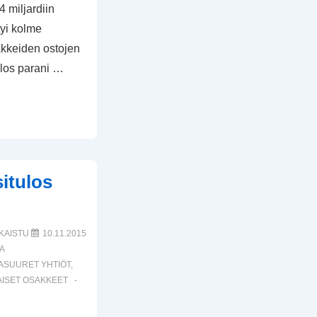
4 miljardiin
tyi kolme
akkeiden ostojen
ulos parani …
itulos
KAISTU
10.11.2015
A
ASUURET YHTIÖT
,
ISET OSAKKEET