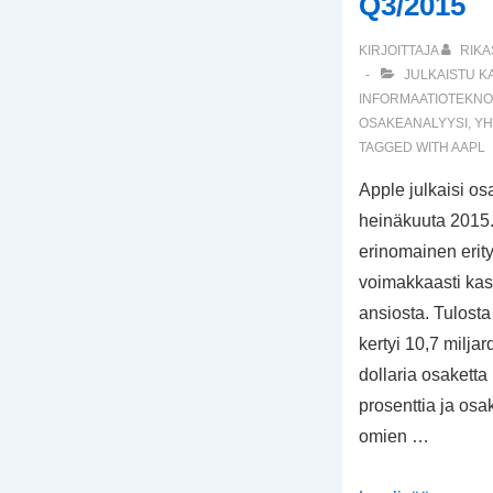
Q3/2015
KIRJOITTAJA
RIKA
JULKAISTU K
INFORMAATIOTEKNO
OSAKEANALYYSI
,
YH
TAGGED WITH
AAPL
Apple julkaisi o
heinäkuuta 2015. 
erinomainen erity
voimakkaasti ka
ansiosta. Tulosta
kertyi 10,7 miljar
dollaria osaketta
prosenttia ja osa
omien …