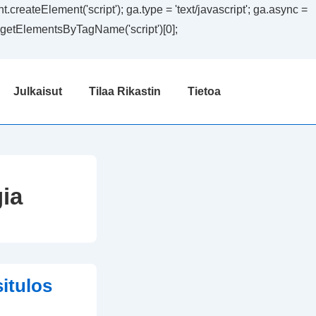
createElement('script'); ga.type = 'text/javascript'; ga.async =
ent.getElementsByTagName('script')[0];
Julkaisut
Tilaa Rikastin
Tietoa
ia
itulos