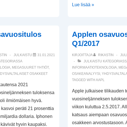
Applen
Lue lisää »
osavuositulos
Q3/2024
avuositulos
Applen osavuos
Q1/2017
STIN
JULKAISTU
31.01.2021
KIRJOITTAJA
RIKASTIN
JUL
ATEGORIASSA
JULKAISTU KATEGORIASS
LOGIA
,
MEGASUURET YHTIÖT
,
INFORMAATIOTEKNOLOGIA
,
MEG
DYSVALTALAISET OSAKKEET
OSAKEANALYYSI
,
YHDYSVALTALA
TAGGED WITH
AAPL
likautensa 2021
Apple julkaisee tilikauden 
sineljänneksen tuloksensa
vuosineljänneksen tulokse
oli ilmiömäisen hyvä.
viikon kuluttua 2.5.2017. Al
 kasvoi peräti 21 prosenttia
katsaus aiempaan osavuosi
 miljardia dollaria. Iphonen
osakkeen arvostustasoon. A
 kävivät hyvin kaupaksi.