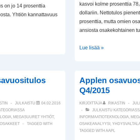
kasvoi kolme prosenttia 78,
s on jo 14 prosenttia
dollariin. Nettotulos pienen
dosta. Yhtiön kannattavuus
prosenttia, mutta omien os
ansiosta osakekohtainen t
Applen
Lue lisää »
osavuositulos
Q1/2017
avuositulos
Applen osavuos
Q4/2015
STIN
JULKAISTU
04.02.2016
KIRJOITTAJA
RIKASTIN
JUL
ATEGORIASSA
JULKAISTU KATEGORIASS
LOGIA
,
MEGASUURET YHTIÖT
,
INFORMAATIOTEKNOLOGIA
,
MEG
 OSAKKEET
TAGGED WITH
OSAKEANALYYSI
,
YHDYSVALTALA
TAGGED WITH
AAPL