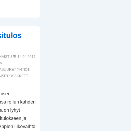
itulos
KAISTU
14.04.2017
A
ASUURET YHTIÖT
,
ISET OSAKKEET
toisen
nsa reilun kahden
la on lyhyt
tulokseen ja
pplen liikevaihto