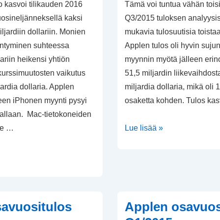
o kasvoi tilikauden 2016
Tämä voi tuntua vähän tois
osineljänneksellä kaksi
Q3/2015 tuloksen analyysis
ljardiin dollariin. Monien
mukavia tulosuutisia toista
entyminen suhteessa
Applen tulos oli hyvin suj
ariin heikensi yhtiön
myynnin myötä jälleen erin
kurssimuutosten vaikutus
51,5 miljardin liikevaihdosta
ljardia dollaria. Applen
miljardia dollaria, mikä oli 
een iPhonen myynti pysyi
osaketta kohden. Tulos ka
allaan. Mac-tietokoneiden
Applen
me …
Lue lisää »
osavuositulos
Q4/2015
avuositulos
Applen osavuos