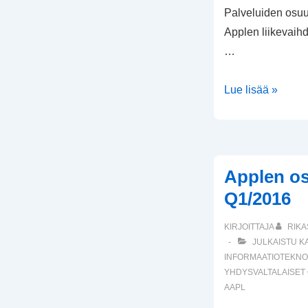
Palveluiden osuu
Applen liikevaih
…
Applen
Lue lisää »
osavuositulos
Q1/2021
Applen os
Q1/2016
KIRJOITTAJA
RIKA
JULKAISTU K
INFORMAATIOTEKNO
YHDYSVALTALAISET
AAPL