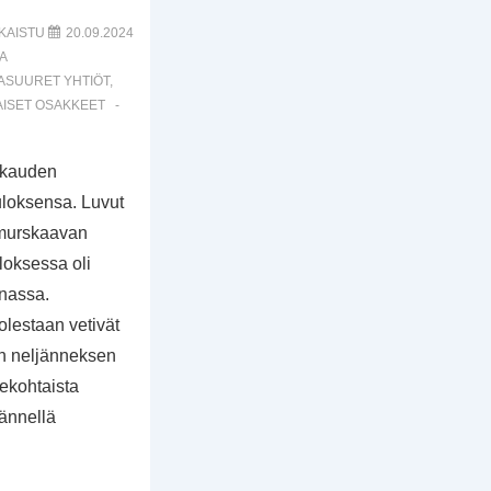
KAISTU
20.09.2024
A
ASUURET YHTIÖT
,
ISET OSAKKEET
likauden
loksensa. Luvut
 murskaavan
loksessa oli
nassa.
olestaan vetivät
n neljänneksen
kekohtaista
jännellä