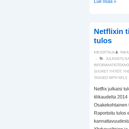
Applen
Lue lisää »
osavuositulos
Q3/2015
Netflixin 
tulos
KIRJOITTAJA
RIKA
JULKAISTU K
INFORMAATIOTEKNO
SUURET YHTIÖT
,
YH
TAGGED WITH
NFLX
Netflix julkaisi t
tilikaudelta 2014 
Osakekohtainen tu
Raportoitu tulos e
kannattavuudesta,