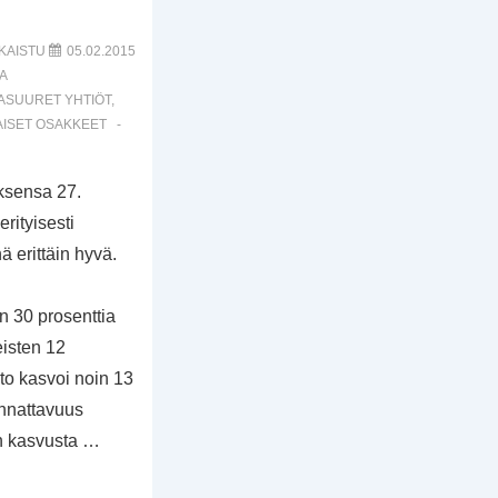
KAISTU
05.02.2015
A
ASUURET YHTIÖT
,
ISET OSAKKEET
oksensa 27.
rityisesti
 erittäin hyvä.
n 30 prosenttia
eisten 12
to kasvoi noin 13
annattavuus
in kasvusta …