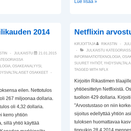
Applen
Lue lisää »
osavuositulos
Q1/2015
tilikauden 2014
Netflixin arvos
KIRJOITTAJA
RIKASTIN
JUL
JULKAISTU KATEGORIASS
STIN
JULKAISTU
21.01.2015
INFORMAATIOTEKNOLOGIA
,
OSA
ATEGORIASSA
SUURET YHTIÖT
,
YHDYSVALTALA
LOGIA
,
OSAKEANALYYSI
,
TAGGED WITH
NFLX
DYSVALTALAISET OSAKKEET
Kirjoitin Rikastimen tilaajil
yhtiöesittelyn Netflixistä. O
uloksensa eilen. Nettotulos
tuolloin 429 dollaria. Kirjoiti
oli 267 miljoonaa dollaria.
”Arvostustaso on niin korkea
los oli 4,32 dollaria.
sijoitus edellyttää yhtiön 
i kerro yhtiön
tuloksen huomattavaa kasvu
 sillä yhtiö käyttää
tippuikin 28.4.2014 menne