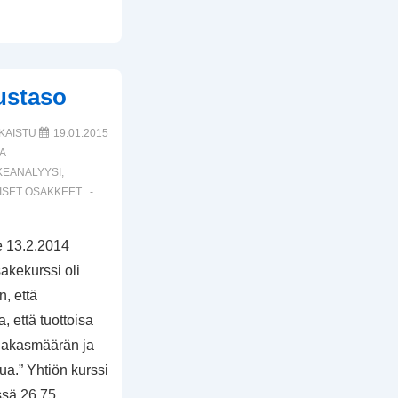
tustaso
KAISTU
19.01.2015
A
KEANALYYSI
,
ISET OSAKKEET
le 13.2.2014
sakekurssi oli
n, että
, että tuottoisa
asiakasmäärän ja
a.” Yhtiön kurssi
ssä 26,75