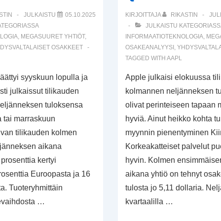
STIN
JULKAISTU
05.10.2025
KIRJOITTAJA
RIKASTIN
JUL
ATEGORIASSA
JULKAISTU KATEGORIASS
LOGIA
,
MEGASUURET YHTIÖT
,
INFORMAATIOTEKNOLOGIA
,
MEG
DYSVALTALAISET OSAKKEET
OSAKEANALYYSI
,
YHDYSVALTALA
TAGGED WITH
AAPL
päättyi syyskuun lopulla ja
Apple julkaisi elokuussa ti
sti julkaissut tilikauden
kolmannen neljänneksen tu
eljänneksen tuloksensa
olivat perinteiseen tapaan
 tai marraskuun
hyviä. Ainut heikko kohta tu
uvan tilikauden kolmen
myynnin pienentyminen Kii
jänneksen aikana
Korkeakatteiset palvelut pu
prosenttia kertyi
hyvin. Kolmen ensimmäise
rosenttia Euroopasta ja 16
aikana yhtiö on tehnyt osa
ta. Tuoteryhmittäin
tulosta jo 5,11 dollaria. Nel
kevaihdosta …
kvartaalilla …