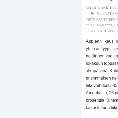
KIRJOITTAJA
RIKA
JULKAISTU K
INFORMAATIOTEKNO
OSAKEANALYYSI
,
YH
TAGGED WITH
AAPL
Applen tilikausi 
yhtiö on tyypillise
neljännen vuosin
lokakuun lopussa
alkupäivinä. Kul
ensimmäisen nel
liikevaihdosta 43 
Amerikasta, 26 p
prosenttia Kiinas
tarkasteltuna lii