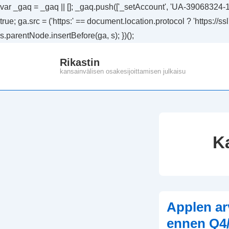
var _gaq = _gaq || []; _gaq.push(['_setAccount', 'UA-39068324-1']
true; ga.src = ('https:' == document.location.protocol ? 'https://
s.parentNode.insertBefore(ga, s); })();
↓
Rikastin
Siirry
kansainvälisen osakesijoittamisen julkaisu
pääsisältöön
K
Applen ar
ennen Q4/