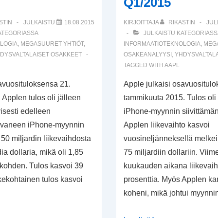
Q1/2015
STIN
JULKAISTU
18.08.2015
KIRJOITTAJA
RIKASTIN
JUL
ATEGORIASSA
JULKAISTU KATEGORIASS
LOGIA
,
MEGASUURET YHTIÖT
,
INFORMAATIOTEKNOLOGIA
,
MEG
DYSVALTALAISET OSAKKEET
OSAKEANALYYSI
,
YHDYSVALTALA
TAGGED WITH
AAPL
savuosituloksensa 21.
Apple julkaisi osavuositul
Applen tulos oli jälleen
tammikuuta 2015. Tulos oli e
isesti edelleen
iPhone-myynnin siivittämänä
svaneen iPhone-myynnin
Applen liikevaihto kasvoi
 50 miljardin liikevaihdosta
vuosineljänneksellä melkei
dia dollaria, mikä oli 1,85
75 miljardiin dollariin. Viim
 kohden. Tulos kasvoi 39
kuukauden aikana liikevaih
kekohtainen tulos kasvoi
prosenttia. Myös Applen k
koheni, mikä johtui myynn