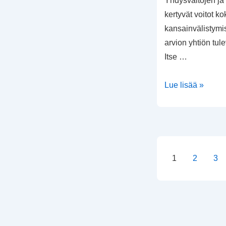
Yhdysvaltojen ja
kertyvät voitot 
kansainvälistymis
arvion yhtiön tul
Itse …
Netflixin
Lue lisää »
tilikauden
2014
tulos
Artikkeli
1
2
3
sivutus