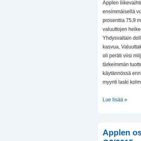
Applen liikevaiht
ensimmäisellä vu
prosenttia 75,9 mi
valuuttojen heik
Yhdysvaltain doll
kasvua. Valuutta
oli peräti viisi mi
tärkeimmän tuott
käytännössä enn
myynti laski kol
Applen
Lue lisää »
osavuositulos
Q1/2016
Applen os