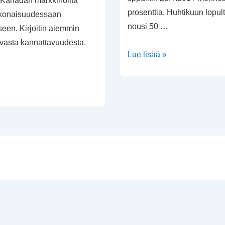
 Kanadan markkinoilta
prosenttia. Huhtikuun lopult
kokonaisuudessaan
nousi 50 …
een. Kirjoitin aiemmin
evasta kannattavuudesta.
Netflixin
Lue lisää »
arvostustaso
en