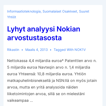
Microsoftia
Informaatioteknologia
,
Suomalaiset Osakkeet
,
Suuret
Yhtiöt
Lyhyt analyysi Nokian
arvostustasosta
Rikastin
Maalis 4, 2013
Tagged With
NOK1V
Nettokassa 4,4 miljardia euroa* Patenttien arvo n.
5 miljardia euroa Navteqin arvo n. 1,4 miljardia
euroa Yhteensä: 10,8 miljardia euroa. Yhtiön
matkapuhelinbisneksellä ja NSN:llä on myös jotain
arvoa, mutta en yritä analysoida näiden
liiketoimintojen arvoa, sillä se on mielestäni
vaikeampaa …