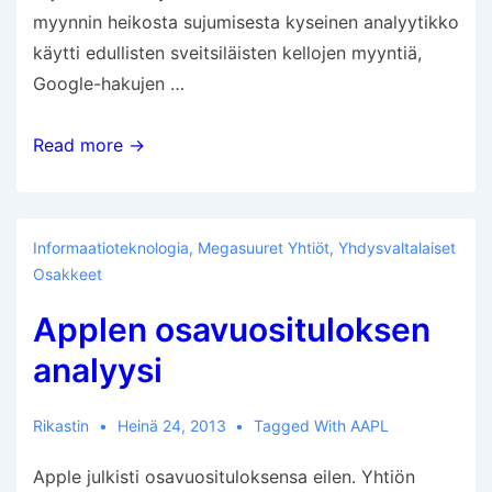
myynnin heikosta sujumisesta kyseinen analyytikko
käytti edullisten sveitsiläisten kellojen myyntiä,
Google-hakujen …
Fossil
Read more →
romahti
Informaatioteknologia
,
Megasuuret Yhtiöt
,
Yhdysvaltalaiset
Osakkeet
Applen osavuosituloksen
analyysi
Rikastin
Heinä 24, 2013
Tagged With
AAPL
Apple julkisti osavuosituloksensa eilen. Yhtiön