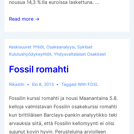
nousua 14,3 %:lla euroissa laskettuna. …
Katsaus
Read more →
alkuvuoteen
2013
Keskisuuret Yhtiöt
,
Osakeanalyysi
,
Sykliset
Kulutushyödykeyhtiöt
,
Yhdysvaltalaiset Osakkeet
Fossil romahti
Rikastin
Elo 8, 2013
Tagged With
FOSL
Fossilin kurssi romahti ja nousi Maanantaina 5.8.
kelloja valmistavan Fossilin osakekurssi romahti
kun brittiläisen Barclays-pankin analyytikko teki
arvauksia siitä, että Fossilin kellomyynti ei olisi
sujunut kovin hyvin. Perusteluina arviolleen