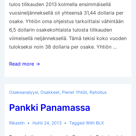
tulos tilikauden 2013 kolmella ensimmäisellä
vuosineljänneksellä oli yhteensä 31,44 dollaria per
osake. Yhtiön oma ohjeistus tarkoittaisi vähintään
6,5 dollarin osakekohtaista tulosta tilikauden
viimeisellä neljänneksellä. Tämä tekisi koko vuoden
tulokseksi noin 38 dollaria per osake. Yhtiön …
Applen
Read more →
osavuosituloksen
analyysi
Osakeanalyysi
,
Osakkeet
,
Pienet Yhtiöt
,
Rahoitus
Pankki Panamassa
Rikastin
Huhti 24, 2013
Tagged With
BLX