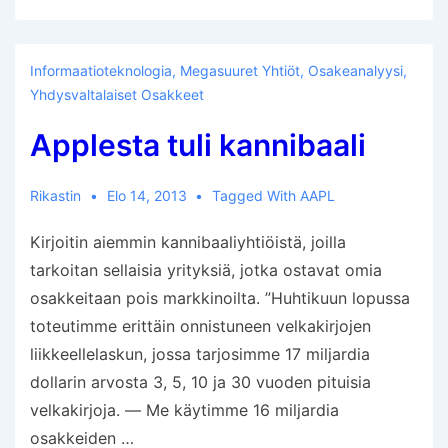
Informaatioteknologia
,
Megasuuret Yhtiöt
,
Osakeanalyysi
,
Yhdysvaltalaiset Osakkeet
Applesta tuli kannibaali
Rikastin
Elo 14, 2013
Tagged With
AAPL
Kirjoitin aiemmin kannibaaliyhtiöistä, joilla
tarkoitan sellaisia yrityksiä, jotka ostavat omia
osakkeitaan pois markkinoilta. ”Huhtikuun lopussa
toteutimme erittäin onnistuneen velkakirjojen
liikkeellelaskun, jossa tarjosimme 17 miljardia
dollarin arvosta 3, 5, 10 ja 30 vuoden pituisia
velkakirjoja. — Me käytimme 16 miljardia
osakkeiden …