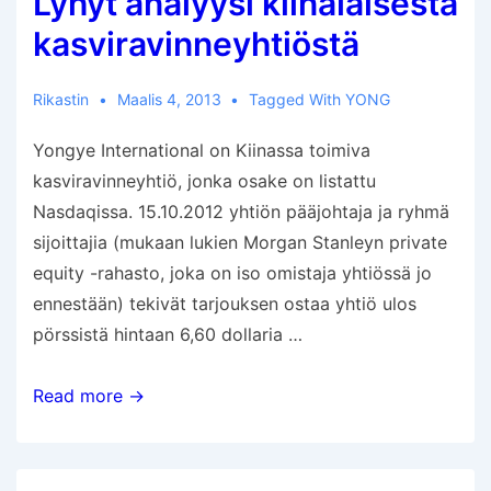
Lyhyt analyysi kiinalaisesta
kasviravinneyhtiöstä
Rikastin
Maalis 4, 2013
Tagged With
YONG
Yongye International on Kiinassa toimiva
kasviravinneyhtiö, jonka osake on listattu
Nasdaqissa. 15.10.2012 yhtiön pääjohtaja ja ryhmä
sijoittajia (mukaan lukien Morgan Stanleyn private
equity -rahasto, joka on iso omistaja yhtiössä jo
ennestään) tekivät tarjouksen ostaa yhtiö ulos
pörssistä hintaan 6,60 dollaria …
Lyhyt
Read more →
analyysi
kiinalaisesta
kasviravinneyhtiöstä