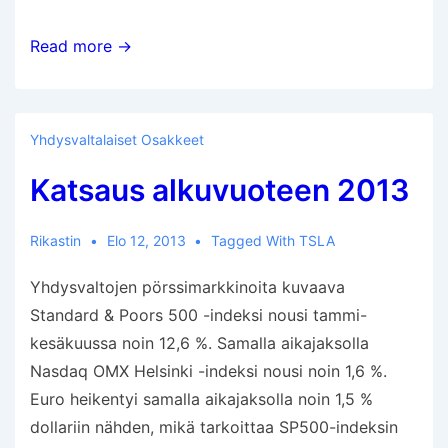
Applesta
Read more →
tuli
kannibaali
Yhdysvaltalaiset Osakkeet
Katsaus alkuvuoteen 2013
Rikastin
Elo 12, 2013
Tagged With
TSLA
Yhdysvaltojen pörssimarkkinoita kuvaava
Standard & Poors 500 -indeksi nousi tammi-
kesäkuussa noin 12,6 %. Samalla aikajaksolla
Nasdaq OMX Helsinki -indeksi nousi noin 1,6 %.
Euro heikentyi samalla aikajaksolla noin 1,5 %
dollariin nähden, mikä tarkoittaa SP500-indeksin