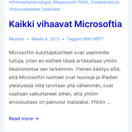
Informaatioteknologia
,
Megasuuret Yhtiöt
,
Osakeanalyysi
,
Yhdysvaltalaiset Osakkeet
Kaikki vihaavat Microsoftia
Rikastin
Maalis 4, 2013
Tagged With
MSFT
Microsoftin kuluttajatuotteet ovat useimmille
tuttuja, joten en esittele tässä artikkelissa yhtiön
liiketoimintaa sen tarkemmin. Yleinen käsitys siitä,
että Microsoftin tuotteet ovat huonoja ja iPadien
yleistyessä niitä tarvitaan yhä vähemmän, ovat
osaltaan vaikuttaneet siihen, että yhtiön
arvostustaso on painunut matalaksi. Yhtiön …
Kaikki
Read more →
vihaavat