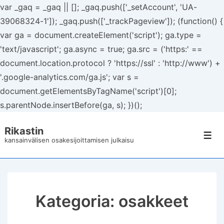
var _gaq = _gaq || []; _gaq.push(['_setAccount', 'UA-
39068324-1']); _gaq.push(['_trackPageview']); (function() {
var ga = document.createElement('script'); ga.type =
'text/javascript'; ga.async = true; ga.src = ('https:' ==
document.location.protocol ? 'https://ssl' : 'http://www') +
'.google-analytics.com/ga.js'; var s =
document.getElementsByTagName('script')[0];
s.parentNode.insertBefore(ga, s); })();
↓
Rikastin
Siirry
Val
kansainvälisen osakesijoittamisen julkaisu
pääsisältöön
Kategoria:
osakkeet