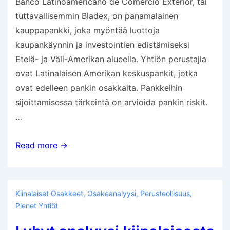
Banco Latinoamericano de Comercio Exterior, tai
tuttavallisemmin Bladex, on panamalainen
kauppapankki, joka myöntää luottoja
kaupankäynnin ja investointien edistämiseksi
Etelä- ja Väli-Amerikan alueella. Yhtiön perustajia
ovat Latinalaisen Amerikan keskuspankit, jotka
ovat edelleen pankin osakkaita. Pankkeihin
sijoittamisessa tärkeintä on arvioida pankin riskit.
…
Pankki
Read more →
Panamassa
Kiinalaiset Osakkeet
,
Osakeanalyysi
,
Perusteollisuus
,
Pienet Yhtiöt