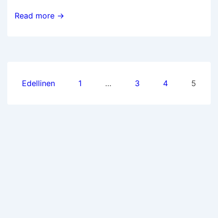
Lyhyt
Read more →
analyysi
Nokian
arvostustasosta
Artikkelien
Edellinen
1
…
3
4
5
sivutus