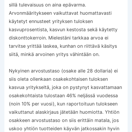
sillä tulevaisuus on aina epävarma.
Arvonmääritykseen vaikuttavat huomattavasti
käytetyt ennusteet yrityksen tuloksen
kasvuprosentista, kasvun kestosta sekä käytetty
diskonttokerroin. Mielestäni tarkkaa arvoa ei
tarvitse yrittää laskea, kunhan on riittävä käsitys
siitä, minkä arvoinen yritys vähintään on.
Nykyinen arvostustaso (osake alle 28 dollaria) ei
siis oleta ollenkaan osakekohtaisen tuloksen
kasvua yritykseltä, joka on pystynyt kasvattamaan
osakekohtaista tulostaan 46% neljässä vuodessa
(noin 10% per vuosi), kun raportoituun tulokseen
vaikuttanut alaskirjaus jätetään huomiotta. Yhtiön
osakkeen arvostustaso on siis erittäin matala, jos
uskoo yhtiön tuotteiden käyvän jatkossakin hyvin