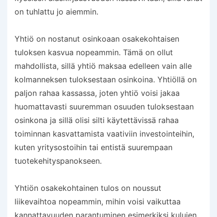
on tuhlattu jo aiemmin.
Yhtiö on nostanut osinkoaan osakekohtaisen
tuloksen kasvua nopeammin. Tämä on ollut
mahdollista, sillä yhtiö maksaa edelleen vain alle
kolmanneksen tuloksestaan osinkoina. Yhtiöllä on
paljon rahaa kassassa, joten yhtiö voisi jakaa
huomattavasti suuremman osuuden tuloksestaan
osinkona ja sillä olisi silti käytettävissä rahaa
toiminnan kasvattamista vaativiin investointeihin,
kuten yritysostoihin tai entistä suurempaan
tuotekehityspanokseen.
Yhtiön osakekohtainen tulos on noussut
liikevaihtoa nopeammin, mihin voisi vaikuttaa
kannattavuuden parantuminen esimerkiksi kulujen