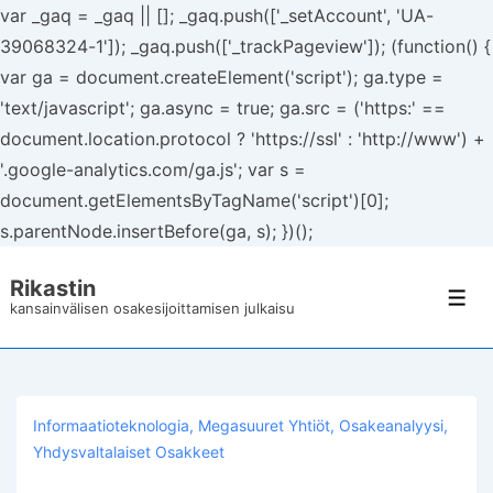
var _gaq = _gaq || []; _gaq.push(['_setAccount', 'UA-
39068324-1']); _gaq.push(['_trackPageview']); (function() {
var ga = document.createElement('script'); ga.type =
'text/javascript'; ga.async = true; ga.src = ('https:' ==
document.location.protocol ? 'https://ssl' : 'http://www') +
'.google-analytics.com/ga.js'; var s =
document.getElementsByTagName('script')[0];
s.parentNode.insertBefore(ga, s); })();
↓
Rikastin
Siirry
Val
kansainvälisen osakesijoittamisen julkaisu
pääsisältöön
Informaatioteknologia
,
Megasuuret Yhtiöt
,
Osakeanalyysi
,
Yhdysvaltalaiset Osakkeet