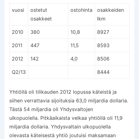
vuosi
ostetut
ostohinta
osakkeiden
osakkeet
lkm
2010
380
10,8
8927
2011
447
11,5
8593
2012
142
4,0
8506
Q2/13
8444
Yhtiöllä oli tilikauden 2012 lopussa käteistä ja
siihen verrattavia sijoituksia 63,0 miljardia dollaria.
Tästä 54 miljardia oli Yhdysvaltojen
ulkopuolella. Pitkäaikaista velkaa yhtiöllä oli 11,9
miljardia dollaria. Yhdysvaltain ulkopuolella
olevasta käteisestä yhtiö joutuisi maksamaan