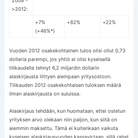
2008 -
>2012:
+7%
+82%
+22%
(+46%*)
Vuoden 2012 osakekohtainen tulos olisi ollut 0,73
dollaria parempi, jos yhtiö ei olisi kyseisellä
tilikaudella tehnyt 6,2 miljardin dollarin
alaskirjausta liittyen aiempaan yritysostoon.
Tilikauden 2012 osakekohtaisen tuloksen määrä
ilman alaskirjausta on suluissa.
Alaskirjaus tehdään, kun huomataan, ettei ostetun
yrityksen arvo olekaan niin paljon, kun siitä on
aiemmin maksettu. Tämä ei kuitenkaan vaikuta
kyseisen alaskirjausvuoden kassavirtaan, sillä rahat