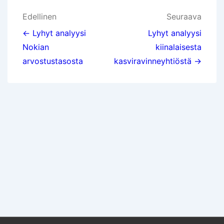
Artikkelien
Edellinen
Seuraava
selaus
← Lyhyt analyysi
Lyhyt analyysi
Nokian
kiinalaisesta
arvostustasosta
kasviravinneyhtiöstä →