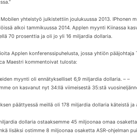
ssa.”
Mobilen yhteistyö julkistettiin joulukuussa 2013. IPhonen 
issä alkoi tammikuussa 2014. Applen myynti Kiinassa kasv
lä 70 prosenttia ja oli jo yli 16 miljardia dollaria.
ita Applen konferenssipuhelusta, jossa yhtiön pääjohtaja
uca Maestri kommentoivat tulosta:
iden myynti oli ennätykselliset 6,9 miljardia dollaria. – –
me on kasvanut nyt 34:llä viimeisestä 35:stä vuosineljänn
ksen päättyessä meillä oli 178 miljardia dollaria käteistä ja
iljardia dollaria ostaaksemme 45 miljoonaa omaa osakett
inkä lisäksi ostimme 8 miljoonaa osaketta ASR-ohjelman pui