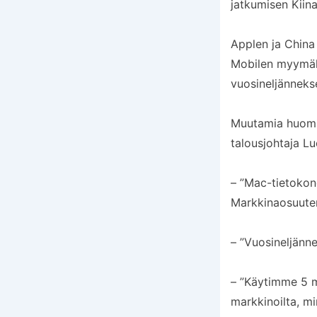
jatkumisen Kiina
Applen ja China 
Mobilen myymälö
vuosineljänneksel
Muutamia huomio
talousjohtaja L
– ”Mac-tietokone
Markkinaosuutem
– ”Vuosineljänne
– ”Käytimme 5 m
markkinoilta, m