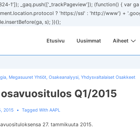
24-1']); _gaq.push(['_trackPageview']); (function() { var g
ment.location.protocol ? 'https://ssl' : 'http://www') + '.goo
insertBefore(ga, s); })();
Päänavigaatio
Etusivu
Uusimmat
Aiheet
gia
,
Megasuuret Yhtiöt
,
Osakeanalyysi
,
Yhdysvaltalaiset Osakkeet
 osavuositulos Q1/2015
5, 2015
Tagged With
AAPL
osavuosituloksensa 27. tammikuuta 2015.