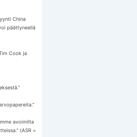
myynti China
oi päättyneellä
 Tim Cook ja
eksestä.”
 arvopapereita.”
amme avoimilta
tteissa.” (ASR =