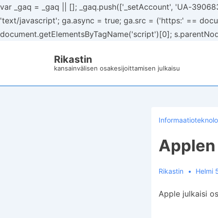
var _gaq = _gaq || []; _gaq.push(['_setAccount', 'UA-390683
'text/javascript'; ga.async = true; ga.src = ('https:' == docu
document.getElementsByTagName('script')[0]; s.parentNode.
↓
Rikastin
Siirry
kansainvälisen osakesijoittamisen julkaisu
pääsisältöön
Informaatioteknolo
Applen
Rikastin
Helmi 
Apple julkaisi 