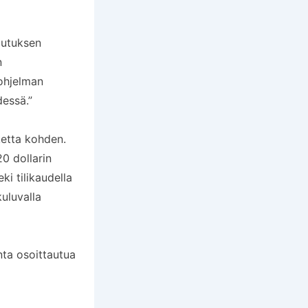
autuksen
n
 ohjelman
dessä.”
ketta kohden.
0 dollarin
ki tilikaudella
uluvalla
ta osoittautua