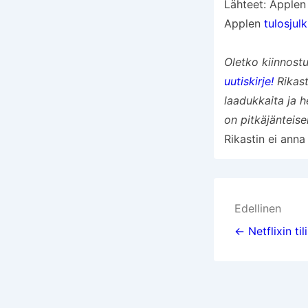
Lähteet: Apple
Applen
tulosjulk
Oletko kiinnost
uutiskirje!
Rikast
laadukkaita ja h
on pitkäjänteise
Rikastin ei anna
Artikke
Edellinen
selaus
← Netflixin ti