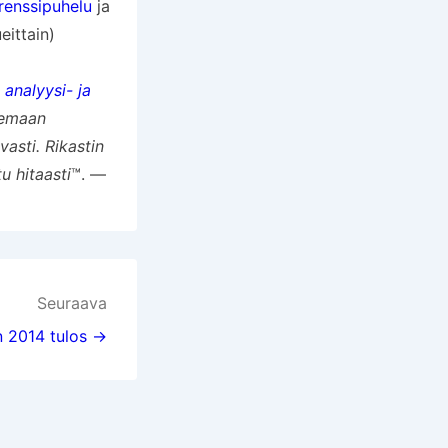
erenssipuhelu
ja
eittain)
 analyysi- ja
ukemaan
vasti.
Rikastin
u hitaasti
™. —
Seuraava
n 2014 tulos →