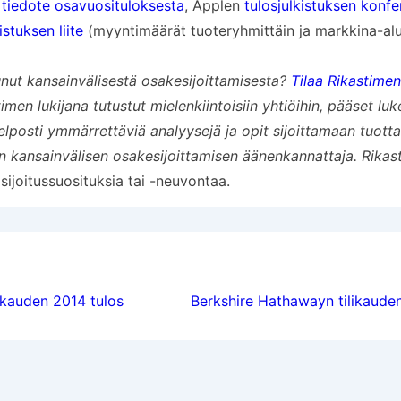
n
tiedote osavuosituloksesta
, Applen
tulosjulkistuksen konf
istuksen liite
(myyntimäärät tuoteryhmittäin ja markkina-alu
unut kansainvälisestä osakesijoittamisesta?
Tilaa Rikastimen
imen lukijana tutustut mielenkiintoisiin yhtiöihin, pääset l
elposti ymmärrettäviä analyysejä ja opit sijoittamaan tuotta
n kansainvälisen osakesijoittamisen äänenkannattaja. Rikast
 sijoitussuosituksia tai -neuvontaa.
lien
likauden 2014 tulos
Berkshire Hathawayn tilikaude