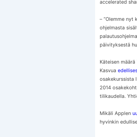
accelerated sha
– ”Olemme nyt k
ohjelmasta sisä
palautusohjelmaa
päivityksestä hu
Käteisen määrä Y
Kasvua
edellise
osakekurssista l
2014 osakekohta
tilikaudella. Yh
Mikäli Applen
u
hyvinkin edullise