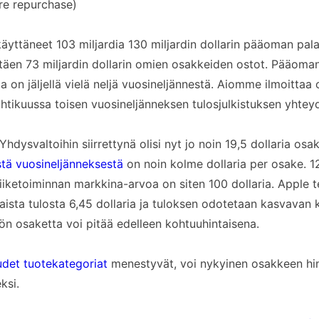
re repurchase)
äyttäneet 103 miljardia 130 miljardin dollarin pääoman pal
ltäen 73 miljardin dollarin omien osakkeiden ostot. Pääoma
 on jäljellä vielä neljä vuosineljännestä. Aiomme ilmoittaa
htikuussa toisen vuosineljänneksen tulosjulkistuksen yhtey
hdysvaltoihin siirrettynä olisi nyt jo noin 19,5 dollaria osa
stä vuosineljänneksestä
on noin kolme dollaria per osake. 12
iiketoiminnan markkina-arvoa on siten 100 dollaria. Apple te
ista tulosta 6,45 dollaria ja tuloksen odotetaan kasvavan k
tiön osaketta voi pitää edelleen kohtuuhintaisena.
udet tuotekategoriat
menestyvät, voi nykyinen osakkeen hin
ksi.