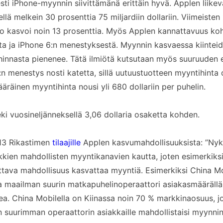
sesti iPhone-myynnin siivittämänä erittäin hyvä. Applen liike
llä melkein 30 prosenttia 75 miljardiin dollariin. Viimeiste
to kasvoi noin 13 prosenttia. Myös Applen kannattavuus koh
a ja iPhone 6:n menestyksestä. Myynnin kasvaessa kiinteid
hinnasta pienenee. Tätä ilmiötä kutsutaan myös suuruuden 
n menestys nosti katetta, sillä uutuustuotteen myyntihinta 
räinen myyntihinta nousi yli 680 dollariin per puhelin.
ki vuosineljänneksellä 3,06 dollaria osaketta kohden.
013 Rikastimen
tilaajille
Applen kasvumahdollisuuksista: ”Nykyi
kkien mahdollisten myyntikanavien kautta, joten esimerkiksi
tava mahdollisuus kasvattaa myyntiä. Esimerkiksi China Mo
la maailman suurin matkapuhelinoperaattori asiakasmäärällä 
ea. China Mobilella on Kiinassa noin 70 % markkinaosuus, j
 suurimman operaattorin asiakkaille mahdollistaisi myynni