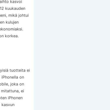
vaihto kasvoi
n 12 kuukauden
eni, mikä johtui
en kulujen
ekonomiaksi.
on korkea.
siä tuotteita ei
 iPhonella on
bile, joka on
mitattuna, ei
oten iPhonen
n kasvun