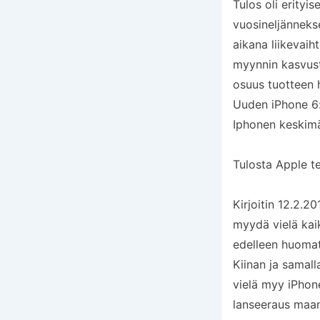
Tulos oli erityi
vuosineljännekse
aikana liikevaih
myynnin kasvust
osuus tuotteen 
Uuden iPhone 6:
Iphonen keskimää
Tulosta Apple te
Kirjoitin 12.2.2
myydä vielä kai
edelleen huomat
Kiinan ja samal
vielä myy iPhon
lanseeraus maan