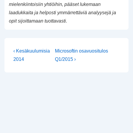
mielenkiintoisiin yhtiöihin, pääset lukemaan
laadukkaita ja helposti ymmärrettäviä analyysejä ja
opit sijoittamaan tuottavasti.
Artikkelien
Edellinen
Seuraava
‹ Kesäkuulumisia
Microsoftin osavuositulos
artikkeli
selaus
2014
Q1/2015 ›