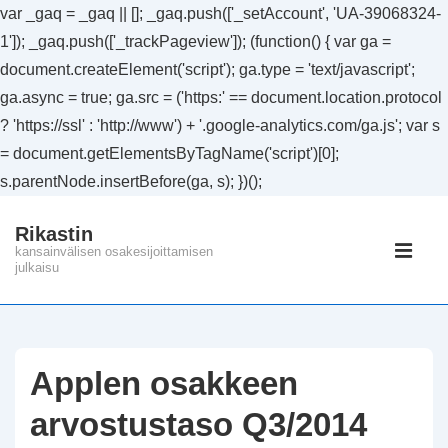
var _gaq = _gaq || []; _gaq.push(['_setAccount', 'UA-39068324-
1']); _gaq.push(['_trackPageview']); (function() { var ga =
document.createElement('script'); ga.type = 'text/javascript';
ga.async = true; ga.src = ('https:' == document.location.protocol
? 'https://ssl' : 'http://www') + '.google-analytics.com/ga.js'; var s
= document.getElementsByTagName('script')[0];
s.parentNode.insertBefore(ga, s); })();
↓
Rikastin
Siirry
Päänavig
kansainvälisen osakesijoittamisen
pääsisältöön
julkaisu
VAL
Applen osakkeen
arvostustaso Q3/2014