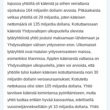
lopussa yhtiöllä oli käteistä ja siihen verrattavia
sijoituksia 164 miljardin dollarin arvosta. Pitkäaikaista
velkaa yhtiöllä oli 29 miljardia, joten käteisen
nettomäärä oli 135 miljardia dollaria. Kotiuttaessaan
käteistä Yhdysvaltojen ulkopuolella olevista
tytäryhtiöistä yhtiö joutuisi maksamaan lähdemaan ja
Yhdysvaltojen välisen yritysveron eron. Ulkomaiset
tytäryhtiöt ovat matalan yritysveroasteen maissa,
esimerkiksi Irlannissa. Applen käteisestä valtaosa on
Yhdysvaltojen ulkopuolella, joten voi arvioida, että
yhtiölle tulisi kaiken käteisen kotiuttamisesta noin 30
miljardin dollarin veroseuraamukset. Kotiutettu
nettokassa olisi siten 105 miljardia dollaria. Yhtiö
tarvitsee käteistä toimintansa pyörittämiseen, mutta
yhtiö tuottaa erittäin hyvää kassavirtaa, edellisellä
vuosineljännekselläkin yli 10 miljardia dollaria. Yhtiö