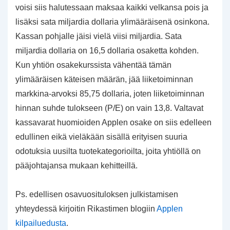
voisi siis halutessaan maksaa kaikki velkansa pois ja
lisäksi sata miljardia dollaria ylimääräisenä osinkona.
Kassan pohjalle jäisi vielä viisi miljardia. Sata
miljardia dollaria on 16,5 dollaria osaketta kohden.
Kun yhtiön osakekurssista vähentää tämän
ylimääräisen käteisen määrän, jää liiketoiminnan
markkina-arvoksi 85,75 dollaria, joten liiketoiminnan
hinnan suhde tulokseen (P/E) on vain 13,8. Valtavat
kassavarat huomioiden Applen osake on siis edelleen
edullinen eikä vieläkään sisällä erityisen suuria
odotuksia uusilta tuotekategorioilta, joita yhtiöllä on
pääjohtajansa mukaan kehitteillä.
Ps. edellisen osavuosituloksen julkistamisen
yhteydessä kirjoitin Rikastimen blogiin
Applen
kilpailuedusta
.