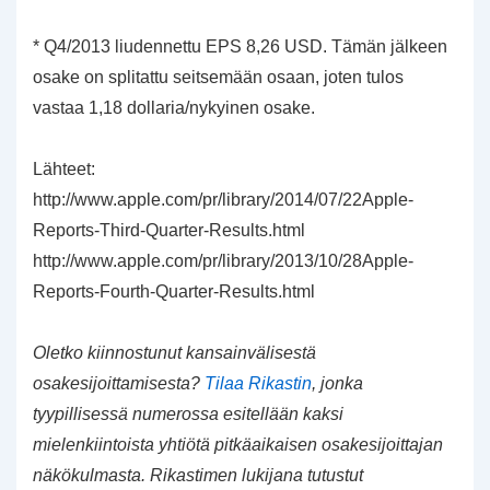
* Q4/2013 liudennettu EPS 8,26 USD. Tämän jälkeen
osake on splitattu seitsemään osaan, joten tulos
vastaa 1,18 dollaria/nykyinen osake.
Lähteet:
http://www.apple.com/pr/library/2014/07/22Apple-
Reports-Third-Quarter-Results.html
http://www.apple.com/pr/library/2013/10/28Apple-
Reports-Fourth-Quarter-Results.html
Oletko kiinnostunut kansainvälisestä
osakesijoittamisesta?
Tilaa Rikastin
, jonka
tyypillisessä numerossa esitellään kaksi
mielenkiintoista yhtiötä pitkäaikaisen osakesijoittajan
näkökulmasta. Rikastimen lukijana tutustut