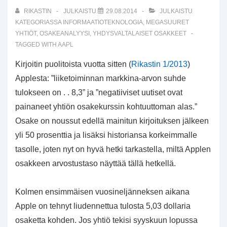
RIKASTIN
JULKAISTU
29.08.2014
JULKAISTU
KATEGORIASSA
INFORMAATIOTEKNOLOGIA
,
MEGASUURET
YHTIÖT
,
OSAKEANALYYSI
,
YHDYSVALTALAISET OSAKKEET
TAGGED WITH
AAPL
Kirjoitin puolitoista vuotta sitten (
Rikastin 1/2013
)
Applesta: ”liiketoiminnan markkina-arvon suhde
tulokseen on . . 8,3” ja ”negatiiviset uutiset ovat
painaneet yhtiön osakekurssin kohtuuttoman alas.”
Osake on noussut edellä mainitun kirjoituksen jälkeen
yli 50 prosenttia ja lisäksi historiansa korkeimmalle
tasolle, joten nyt on hyvä hetki tarkastella, miltä Applen
osakkeen arvostustaso näyttää tällä hetkellä.
Kolmen ensimmäisen vuosineljänneksen aikana
Apple on tehnyt liudennettua tulosta 5,03 dollaria
osaketta kohden. Jos yhtiö tekisi syyskuun lopussa