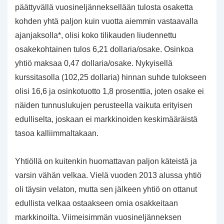
päättyvällä vuosineljänneksellään tulosta osaketta
kohden yhtä paljon kuin vuotta aiemmin vastaavalla
ajanjaksolla*, olisi koko tilikauden liudennettu
osakekohtainen tulos 6,21 dollaria/osake. Osinkoa
yhtiö maksaa 0,47 dollaria/osake. Nykyisellä
kurssitasolla (102,25 dollaria) hinnan suhde tulokseen
olisi 16,6 ja osinkotuotto 1,8 prosenttia, joten osake ei
näiden tunnuslukujen perusteella vaikuta erityisen
edulliselta, joskaan ei markkinoiden keskimääräistä
tasoa kalliimmaltakaan.
Yhtiöllä on kuitenkin huomattavan paljon käteistä ja
varsin vähän velkaa. Vielä vuoden 2013 alussa yhtiö
oli täysin velaton, mutta sen jälkeen yhtiö on ottanut
edullista velkaa ostaakseen omia osakkeitaan
markkinoilta. Viimeisimmän vuosineljänneksen