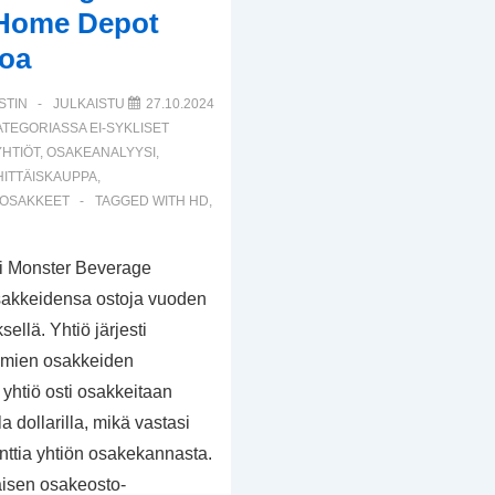
, Home Depot
koa
STIN
JULKAISTU
27.10.2024
ATEGORIASSA
EI-SYKLISET
HTIÖT
,
OSAKEANALYYSI
,
HITTÄISKAUPPA
,
 OSAKKEET
TAGGED WITH
HD
,
i Monster Beverage
osakkeidensa ostoja vuoden
sellä. Yhtiö järjesti
omien osakkeiden
yhtiö osti osakkeitaan
la dollarilla, mikä vastasi
senttia yhtiön osakekannasta.
isen osakeosto-