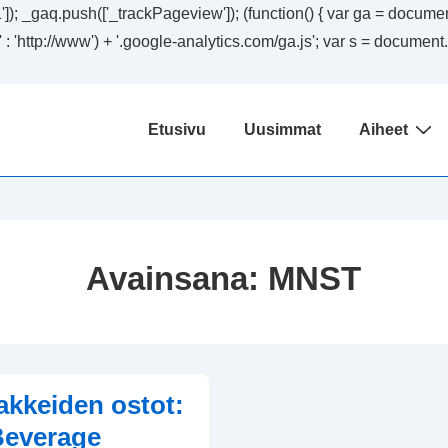
); _gaq.push(['_trackPageview']); (function() { var ga = document.
ssl' : 'http://www') + '.google-analytics.com/ga.js'; var s = docum
Päänavigaatio
Etusivu
Uusimmat
Aiheet
Avainsana:
MNST
kkeiden ostot:
Beverage