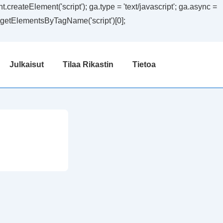
createElement('script'); ga.type = 'text/javascript'; ga.async =
ent.getElementsByTagName('script')[0];
Julkaisut
Tilaa Rikastin
Tietoa