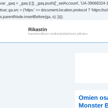
var _gaq = _gaq || []; _gaq.push(['_setAccount', 'UA-39068324-1']
true; ga.src = ('https:' == document.location.protocol ? 'https://
s.parentNode.insertBefore(ga, s); })();
↓
Rikastin
Siirry
kansainvälisen osakesijoittamisen julkaisu
pääsisältöön
Omien osa
Monster 