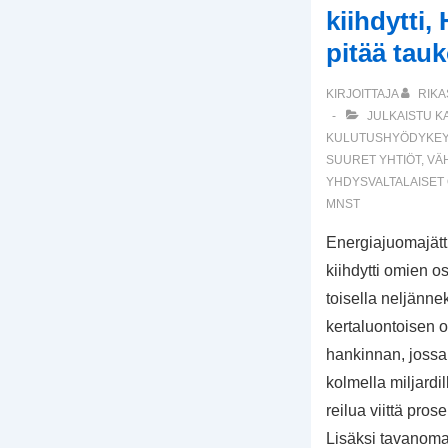
kiihdytti
pitää tau
KIRJOITTAJA
RIKA
JULKAISTU K
KULUTUSHYÖDYKEY
SUURET YHTIÖT
,
VÄ
YHDYSVALTALAISET
MNST
Energiajuomajätt
kiihdytti omien 
toisella neljännek
kertaluontoisen 
hankinnan, jossa 
kolmella miljardil
reilua viittä pro
Lisäksi tavanoma