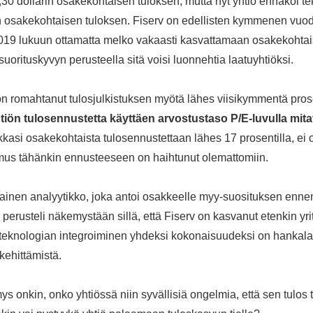
30 dollarin osakekohtaisen tuloksen, mutta nyt yhtiö ennakoi t
in osakekohtaisen tuloksen. Fiserv on edellisten kymmenen vuo
2019 lukuun ottamatta melko vakaasti kasvattamaan osakekohtais
orituskyvyn perusteella sitä voisi luonnehtia laatuyhtiöksi.
n romahtanut tulosjulkistuksen myötä lähes viisikymmentä prose
tiön tulosennustetta käyttäen arvostustaso P/E-luvulla mitat
ikkasi osakekohtaista tulosennustettaan lähes 17 prosentilla, ei o
tamus tähänkin ennusteeseen on haihtunut olemattomiin.
lainen analyytikko, joka antoi osakkeelle myy-suosituksen enne
perusteli näkemystään sillä, että Fiserv on kasvanut etenkin yri
 teknologian integroiminen yhdeksi kokonaisuudeksi on hankalaa
kehittämistä.
 onkin, onko yhtiössä niin syvällisiä ongelmia, että sen tulos