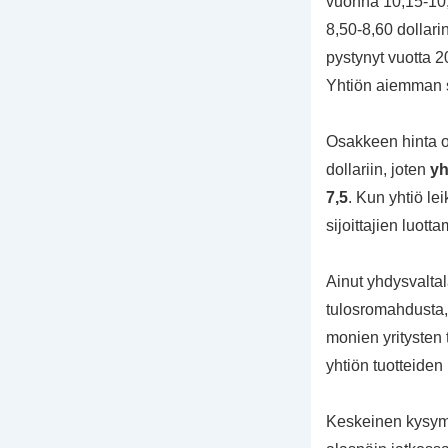
vuonna 10,15-10,
8,50-8,60 dollar
pystynyt vuotta 
Yhtiön aiemman su
Osakkeen hinta o
dollariin, joten
yh
7,5
. Kun yhtiö le
sijoittajien luot
Ainut yhdysvalta
tulosromahdusta, 
monien yritysten
yhtiön tuotteiden 
Keskeinen kysymys