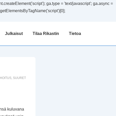
createElement('script'); ga.type = 'text/javascript'; ga.async =
ent.getElementsByTagName('script')[0];
Julkaisut
Tilaa Rikastin
Tietoa
HOITUS
,
SUURET
änsä kuluvana