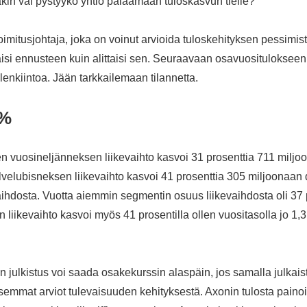
kin vai pystyykö yhtiö palaamaan tuloskasvun tielle?
oimitusjohtaja, joka on voinut arvioida tuloskehityksen pessimisti
äisi ennusteen kuin alittaisi sen. Seuraavaan osavuositulokseen
enkiintoa. Jään tarkkailemaan tilannetta.
 %
 vuosineljänneksen liikevaihto kasvoi 31 prosenttia 711 miljoon
lvelubisneksen liikevaihto kasvoi 41 prosenttia 305 miljoonaan do
vaihdosta. Vuotta aiemmin segmentin osuus liikevaihdosta oli 37 
 liikevaihto kasvoi myös 41 prosentilla ollen vuositasolla jo 1,3
 julkistus voi saada osakekurssin alaspäin, jos samalla julkaist
isemmat arviot tulevaisuuden kehityksestä. Axonin tulosta painoi