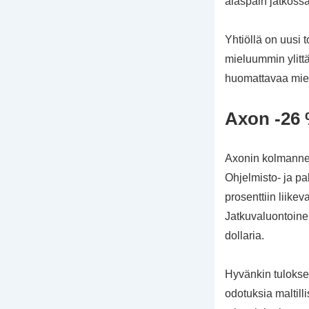
alaspäin jatkossa
Yhtiöllä on uusi t
mieluummin ylitt
huomattavaa miel
Axon -26
Axonin kolmannen
Ohjelmisto- ja pa
prosenttiin liike
Jatkuvaluontoinen
dollaria.
Hyvänkin tuloksen
odotuksia maltill