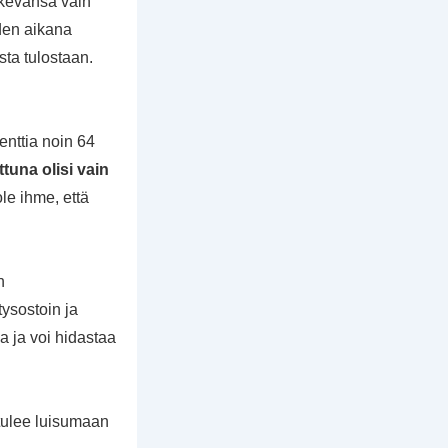
ekevänsä vain
den aikana
ta tulostaan.
nttia noin 64
tuna olisi vain
le ihme, että
n
tysostoin ja
 ja voi hidastaa
 tulee luisumaan