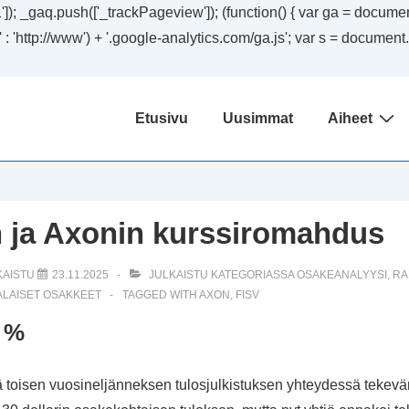
); _gaq.push(['_trackPageview']); (function() { var ga = document.
ssl' : 'http://www') + '.google-analytics.com/ga.js'; var s = docum
Päänavigaatio
Etusivu
Uusimmat
Aiheet
n ja Axonin kurssiromahdus
KAISTU
23.11.2025
JULKAISTU KATEGORIASSA
OSAKEANALYYSI
,
RA
LAISET OSAKKEET
TAGGED WITH
AXON
,
FISV
9 %
elä toisen vuosineljänneksen tulosjulkistuksen yhteydessä tekev