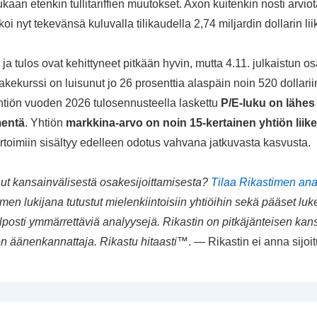
kaan etenkin tullitariffien muutokset. Axon kuitenkin nosti arvio
oi nyt tekevänsä kuluvalla tilikaudella 2,74 miljardin dollarin li
o ja tulos ovat kehittyneet pitkään hyvin, mutta 4.11. julkaistun 
akekurssi on luisunut jo 26 prosenttia alaspäin noin 520 dollarii
yhtiön vuoden 2026 tulosennusteella laskettu
P/E-luku on lähes
entä
. Yhtiön
markkina-arvo on noin 15-kertainen yhtiön liik
ertoimiin sisältyy edelleen odotus vahvana jatkuvasta kasvusta.
nut kansainvälisestä osakesijoittamisesta?
Tilaa Rikastimen anal
men lukijana tutustut mielenkiintoisiin yhtiöihin sekä pääset l
lposti ymmärrettäviä analyysejä. Rikastin on pitkäjänteisen kan
n äänenkannattaja. Rikastu hitaasti
™. — Rikastin ei anna sijoit