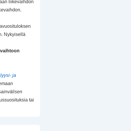
taan liikevaihdon
ikevaihdon.
osavuosituloksen
n. Nykyisellä
evaihtoon
yysi- ja
ukemaan
sainvälisen
ussuosituksia tai