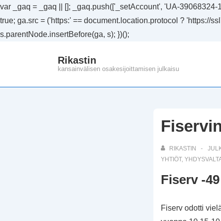
var _gaq = _gaq || []; _gaq.push(['_setAccount', 'UA-39068324-1']
true; ga.src = ('https:' == document.location.protocol ? 'https://
s.parentNode.insertBefore(ga, s); })();
↓
Rikastin
Siirry
kansainvälisen osakesijoittamisen julkaisu
pääsisältöön
Fiservi
RIKASTIN
JUL
YHTIÖT
,
YHDYSVALTA
Fiserv -4
Fiserv odotti vi