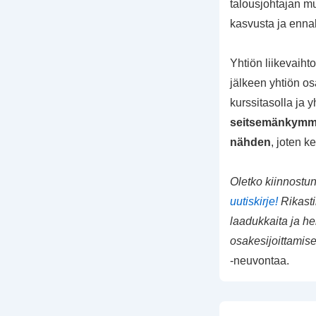
talousjohtajan mu
kasvusta ja ennak
Yhtiön liikevaiht
jälkeen yhtiön os
kurssitasolla ja 
seitsemänkymm
nähden
, joten k
Oletko kiinnostu
uutiskirje!
Rikasti
laadukkaita ja he
osakesijoittamise
-neuvontaa.