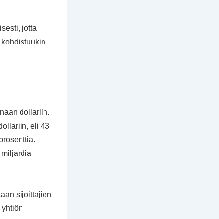
sesti, jotta
 kohdistuukin
aan dollariin.
llariin, eli 43
prosenttia.
 miljardia
aan sijoittajien
 yhtiön