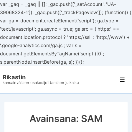
var _gaq = _gaq || []; _gaq.push(['_setAccount', 'UA-
39068324-1']); _gaq.push(['_trackPageview']); (function() {
var ga = document.createElement('script'); ga.type =
'text/javascript'; ga.async = true; ga.src = ('https:' ==
document.location.protocol ? 'https://ssl' : 'http://www') +
'.google-analytics.com/ga.js'; var s =
document.getElementsByTagName('script')[0];
s.parentNode.insertBefore(ga, s); })();
↓
Rikastin
Siirry
Val
kansainvälisen osakesijoittamisen julkaisu
pääsisältöön
Avainsana:
SAM