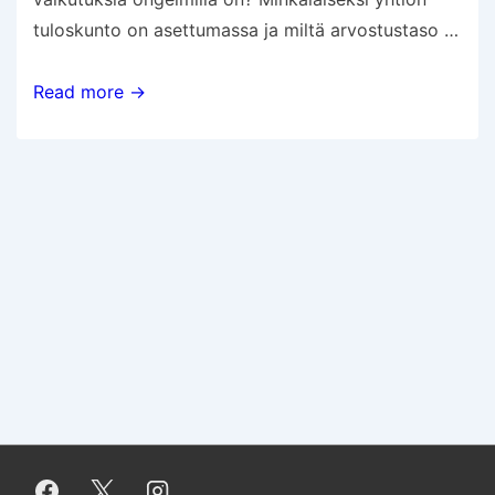
tuloskunto on asettumassa ja miltä arvostustaso …
Boston
Read more →
Beer
ja
hiipuva
hard
seltzer
-
huuma