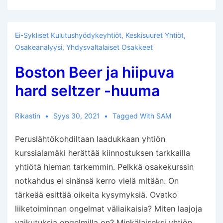
Ei-Sykliset Kulutushyödykeyhtiöt
,
Keskisuuret Yhtiöt
,
Osakeanalyysi
,
Yhdysvaltalaiset Osakkeet
Boston Beer ja hiipuva
hard seltzer -huuma
Rikastin
Syys 30, 2021
Tagged With
SAM
Peruslähtökohdiltaan laadukkaan yhtiön
kurssialamäki herättää kiinnostuksen tarkkailla
yhtiötä hieman tarkemmin. Pelkkä osakekurssin
notkahdus ei sinänsä kerro vielä mitään. On
tärkeää esittää oikeita kysymyksiä. Ovatko
liiketoiminnan ongelmat väliaikaisia? Miten laajoja
vaikutuksia ongelmilla on? Minkälaiseksi yhtiön