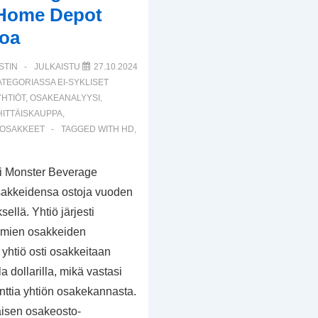
, Home Depot
koa
STIN
JULKAISTU
27.10.2024
ATEGORIASSA
EI-SYKLISET
HTIÖT
,
OSAKEANALYYSI
,
HITTÄISKAUPPA
,
 OSAKKEET
TAGGED WITH
HD
,
i Monster Beverage
osakkeidensa ostoja vuoden
sellä. Yhtiö järjesti
omien osakkeiden
yhtiö osti osakkeitaan
la dollarilla, mikä vastasi
senttia yhtiön osakekannasta.
isen osakeosto-