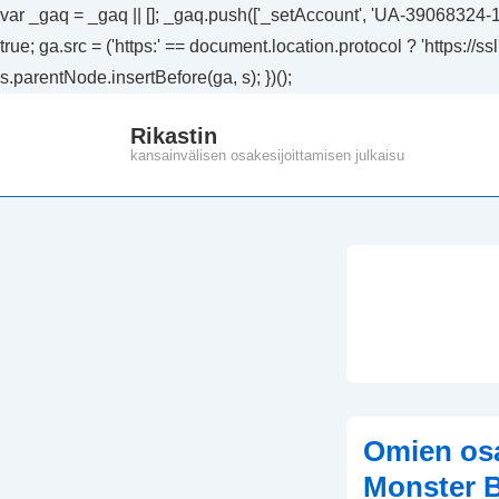
var _gaq = _gaq || []; _gaq.push(['_setAccount', 'UA-39068324-1']
true; ga.src = ('https:' == document.location.protocol ? 'https://
s.parentNode.insertBefore(ga, s); })();
↓
Rikastin
Siirry
kansainvälisen osakesijoittamisen julkaisu
pääsisältöön
Omien osa
Monster 