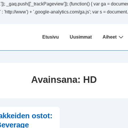
); _gaq.push(['_trackPageview']); (function() { var ga = document.
ssl' : 'http://www') + '.google-analytics.com/ga.js'; var s = docum
Päänavigaatio
Etusivu
Uusimmat
Aiheet
Avainsana:
HD
kkeiden ostot:
Beverage