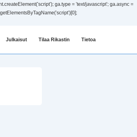
createElement('script'); ga.type = 'text/javascript'; ga.async =
ent.getElementsByTagName('script')[0];
Julkaisut
Tilaa Rikastin
Tietoa