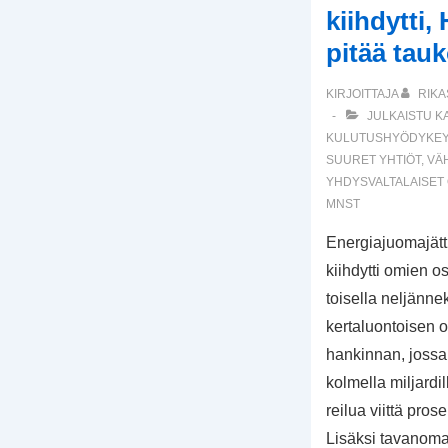
kiihdytti
pitää tau
KIRJOITTAJA
RIKA
JULKAISTU K
KULUTUSHYÖDYKEY
SUURET YHTIÖT
,
VÄ
YHDYSVALTALAISET
MNST
Energiajuomajätt
kiihdytti omien 
toisella neljännek
kertaluontoisen 
hankinnan, jossa 
kolmella miljardil
reilua viittä pro
Lisäksi tavanoma