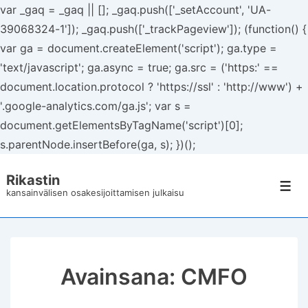
var _gaq = _gaq || []; _gaq.push(['_setAccount', 'UA-
39068324-1']); _gaq.push(['_trackPageview']); (function() {
var ga = document.createElement('script'); ga.type =
'text/javascript'; ga.async = true; ga.src = ('https:' ==
document.location.protocol ? 'https://ssl' : 'http://www') +
'.google-analytics.com/ga.js'; var s =
document.getElementsByTagName('script')[0];
s.parentNode.insertBefore(ga, s); })();
↓
Rikastin
Siirry
Val
kansainvälisen osakesijoittamisen julkaisu
pääsisältöön
Avainsana:
CMFO