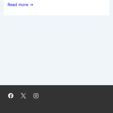
Pieleen
Read more →
meni