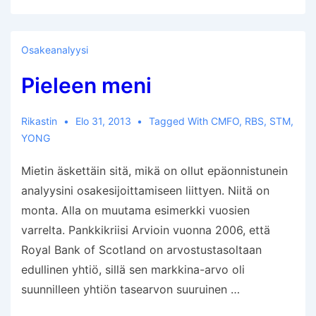
Osakeanalyysi
Pieleen meni
Rikastin
Elo 31, 2013
Tagged With
CMFO
,
RBS
,
STM
,
YONG
Mietin äskettäin sitä, mikä on ollut epäonnistunein
analyysini osakesijoittamiseen liittyen. Niitä on
monta. Alla on muutama esimerkki vuosien
varrelta. Pankkikriisi Arvioin vuonna 2006, että
Royal Bank of Scotland on arvostustasoltaan
edullinen yhtiö, sillä sen markkina-arvo oli
suunnilleen yhtiön tasearvon suuruinen …