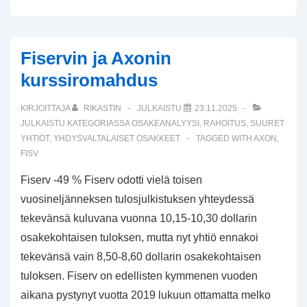
Fiservin ja Axonin
kurssiromahdus
KIRJOITTAJA
RIKASTIN
JULKAISTU
23.11.2025
JULKAISTU KATEGORIASSA
OSAKEANALYYSI
,
RAHOITUS
,
SUURET
YHTIÖT
,
YHDYSVALTALAISET OSAKKEET
TAGGED WITH
AXON
,
FISV
Fiserv -49 % Fiserv odotti vielä toisen
vuosineljänneksen tulosjulkistuksen yhteydessä
tekevänsä kuluvana vuonna 10,15-10,30 dollarin
osakekohtaisen tuloksen, mutta nyt yhtiö ennakoi
tekevänsä vain 8,50-8,60 dollarin osakekohtaisen
tuloksen. Fiserv on edellisten kymmenen vuoden
aikana pystynyt vuotta 2019 lukuun ottamatta melko