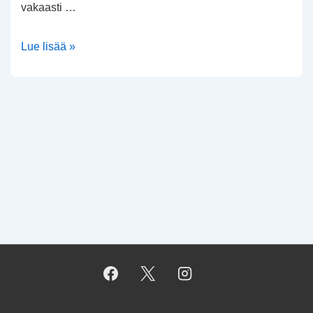
vakaasti …
Fiservin
Lue lisää »
ja
Axonin
kurssiromahdus