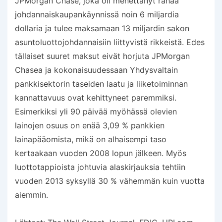
JPMorgan Chase, joka oli menettänyt rahaa
johdannaiskaupankäynnissä noin 6 miljardia
dollaria ja tulee maksamaan 13 miljardin sakon
asuntoluottojohdannaisiin liittyvistä rikkeistä. Edes
tällaiset suuret maksut eivät horjuta JPMorgan
Chasea ja kokonaisuudessaan Yhdysvaltain
pankkisektorin taseiden laatu ja liiketoiminnan
kannattavuus ovat kehittyneet paremmiksi.
Esimerkiksi yli 90 päivää myöhässä olevien
lainojen osuus on enää 3,09 % pankkien
lainapääomista, mikä on alhaisempi taso
kertaakaan vuoden 2008 lopun jälkeen. Myös
luottotappioista johtuvia alaskirjauksia tehtiin
vuoden 2013 syksyllä 30 % vähemmän kuin vuotta
aiemmin.