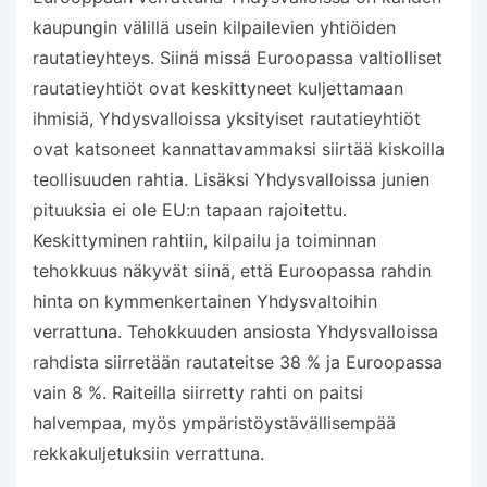
kaupungin välillä usein kilpailevien yhtiöiden
rautatieyhteys. Siinä missä Euroopassa valtiolliset
rautatieyhtiöt ovat keskittyneet kuljettamaan
ihmisiä, Yhdysvalloissa yksityiset rautatieyhtiöt
ovat katsoneet kannattavammaksi siirtää kiskoilla
teollisuuden rahtia. Lisäksi Yhdysvalloissa junien
pituuksia ei ole EU:n tapaan rajoitettu.
Keskittyminen rahtiin, kilpailu ja toiminnan
tehokkuus näkyvät siinä, että Euroopassa rahdin
hinta on kymmenkertainen Yhdysvaltoihin
verrattuna. Tehokkuuden ansiosta Yhdysvalloissa
rahdista siirretään rautateitse 38 % ja Euroopassa
vain 8 %. Raiteilla siirretty rahti on paitsi
halvempaa, myös ympäristöystävällisempää
rekkakuljetuksiin verrattuna.