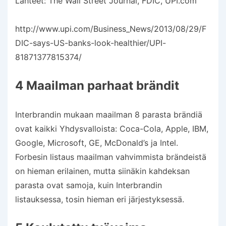
Lähteet: The Wall Street Journal, FDIC, UPI.com
http://www.upi.com/Business_News/2013/08/29/F
DIC-says-US-banks-look-healthier/UPI-
81871377815374/
4 Maailman parhaat brändit
Interbrandin mukaan maailman 8 parasta brändiä
ovat kaikki Yhdysvalloista: Coca-Cola, Apple, IBM,
Google, Microsoft, GE, McDonald’s ja Intel.
Forbesin listaus maailman vahvimmista brändeistä
on hieman erilainen, mutta siinäkin kahdeksan
parasta ovat samoja, kuin Interbrandin
listauksessa, tosin hieman eri järjestyksessä.