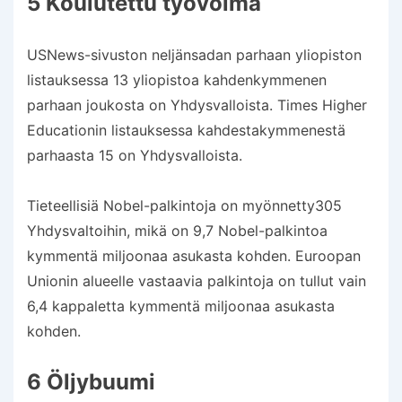
5 Koulutettu työvoima
USNews-sivuston neljänsadan parhaan yliopiston
listauksessa 13 yliopistoa kahdenkymmenen
parhaan joukosta on Yhdysvalloista. Times Higher
Educationin listauksessa kahdestakymmenestä
parhaasta 15 on Yhdysvalloista.
Tieteellisiä Nobel-palkintoja on myönnetty305
Yhdysvaltoihin, mikä on 9,7 Nobel-palkintoa
kymmentä miljoonaa asukasta kohden. Euroopan
Unionin alueelle vastaavia palkintoja on tullut vain
6,4 kappaletta kymmentä miljoonaa asukasta
kohden.
6 Öljybuumi