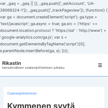
var _gaq = _gaq || []; _gaq.push(['_setAccount', 'UA-
39068324-1']); _gaq.push(['_trackPageview']); (function() {
var ga = document.createElement('script'); ga.type =
'text/javascript'; ga.async = true; ga.src = ('https:' ==
document.location.protocol ? 'https://ssl' : 'http://www') +
'.google-analytics.com/ga.js'; var s =
document.getElementsByTagName('script')[0];
s.parentNode.insertBefore(ga, s); })();
↓
Rikastin
Siirry
Val
kansainvälisen osakesijoittamisen julkaisu
pääsisältöön
Osakesijoittaminen
Kymmenen syytä