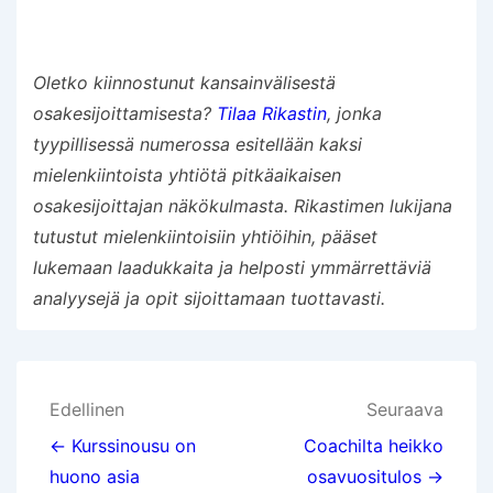
Oletko kiinnostunut kansainvälisestä
osakesijoittamisesta?
Tilaa Rikastin
, jonka
tyypillisessä numerossa esitellään kaksi
mielenkiintoista yhtiötä pitkäaikaisen
osakesijoittajan näkökulmasta. Rikastimen lukijana
tutustut mielenkiintoisiin yhtiöihin, pääset
lukemaan laadukkaita ja helposti ymmärrettäviä
analyysejä ja opit sijoittamaan tuottavasti.
Artikkelien
Edellinen
Seuraava
selaus
← Kurssinousu on
Coachilta heikko
huono asia
osavuositulos →