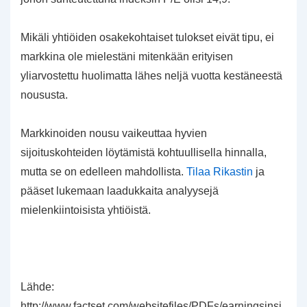
Mikäli yhtiöiden osakekohtaiset tulokset eivät tipu, ei
markkina ole mielestäni mitenkään erityisen
yliarvostettu huolimatta lähes neljä vuotta kestäneestä
noususta.
Markkinoiden nousu vaikeuttaa hyvien
sijoituskohteiden löytämistä kohtuullisella hinnalla,
mutta se on edelleen mahdollista.
Tilaa Rikastin
ja
pääset lukemaan laadukkaita analyysejä
mielenkiintoisista yhtiöistä.
Lähde:
http://www.factset.com/websitefiles/PDFs/earningsinsi