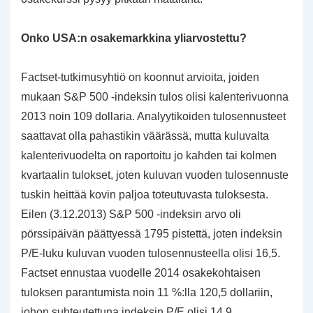
Onko USA:n osakemarkkina yliarvostettu?
Factset-tutkimusyhtiö on koonnut arvioita, joiden
mukaan S&P 500 -indeksin tulos olisi kalenterivuonna
2013 noin 109 dollaria. Analyytikoiden tulosennusteet
saattavat olla pahastikin väärässä, mutta kuluvalta
kalenterivuodelta on raportoitu jo kahden tai kolmen
kvartaalin tulokset, joten kuluvan vuoden tulosennuste
tuskin heittää kovin paljoa toteutuvasta tuloksesta.
Eilen (3.12.2013) S&P 500 -indeksin arvo oli
pörssipäivän päättyessä 1795 pistettä, joten indeksin
P/E-luku kuluvan vuoden tulosennusteella olisi 16,5.
Factset ennustaa vuodelle 2014 osakekohtaisen
tuloksen parantumista noin 11 %:lla 120,5 dollariin,
johon suhteutettuna indeksin P/E olisi 14,9.