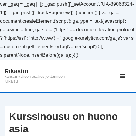
var _gaq = _gaq || []; _gaq.push(['_setAccount', 'UA-39068324-
1']); _gaq.push(['_trackPageview']); (function() { var ga =
document.createElement('script'); ga.type = 'text/javascript';
ga.async = true; ga.src = ('https:' == document.location.protocol
? 'https://ssl' : 'http://www') + '.google-analytics.com/ga.js'; var s
= document.getElementsByTagName('script')[0];
s.parentNode.insertBefore(ga, s); })();
↓
Rikastin
Siirry
Päänavig
kansainvälisen osakesijoittamisen
pääsisältöön
julkaisu
VAL
Kurssinousu on huono
asia