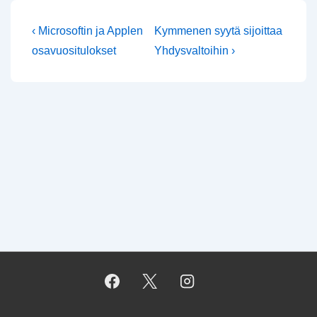
Artikkelien
Edellinen
Seuraava
‹ Microsoftin ja Applen
Kymmenen syytä sijoittaa
artikkeli
selaus
osavuositulokset
Yhdysvaltoihin ›