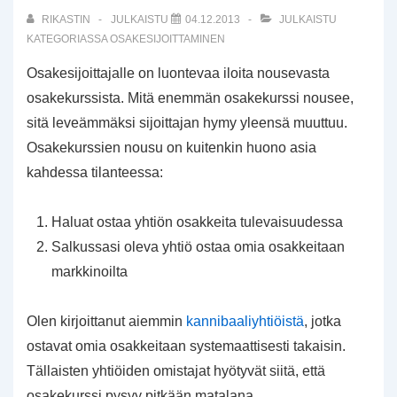
RIKASTIN
JULKAISTU
04.12.2013
JULKAISTU
KATEGORIASSA
OSAKESIJOITTAMINEN
Osakesijoittajalle on luontevaa iloita nousevasta
osakekurssista. Mitä enemmän osakekurssi nousee,
sitä leveämmäksi sijoittajan hymy yleensä muuttuu.
Osakekurssien nousu on kuitenkin huono asia
kahdessa tilanteessa:
Haluat ostaa yhtiön osakkeita tulevaisuudessa
Salkussasi oleva yhtiö ostaa omia osakkeitaan
markkinoilta
Olen kirjoittanut aiemmin
kannibaaliyhtiöistä
, jotka
ostavat omia osakkeitaan systemaattisesti takaisin.
Tällaisten yhtiöiden omistajat hyötyvät siitä, että
osakekurssi pysyy pitkään matalana.