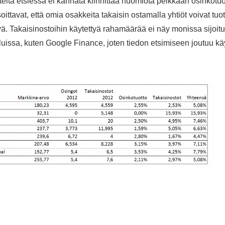
teita etsiessä ei kannata kiinnittää huomiota pelkkään osinkotuot
soittavat, että omia osakkeita takaisin ostamalla yhtiöt voivat tuo
ä. Takaisinostoihin käytettyä rahamäärää ei näy monissa sijoit
eluissa, kuten Google Finance, joten tiedon etsimiseen joutuu 