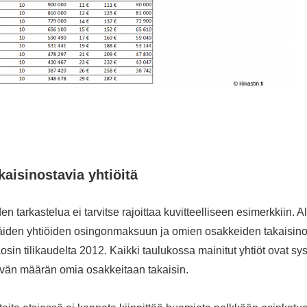
kaisinostavia yhtiöitä
n tarkastelua ei tarvitse rajoittaa kuvitteelliseen esimerkkiin. A
äiden yhtiöiden osingonmaksuun ja omien osakkeiden takaisino
in tilikaudelta 2012. Kaikki taulukossa mainitut yhtiöt ovat sys
ävän määrän omia osakkeitaan takaisin.