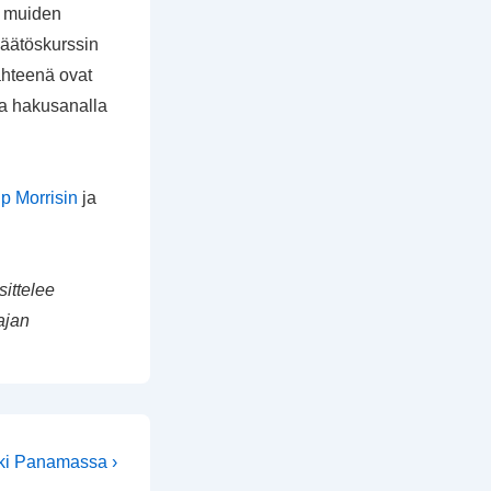
3, muiden
päätöskurssin
lähteenä ovat
kea hakusanalla
ip Morrisin
ja
sittelee
ajan
aava
ki Panamassa ›