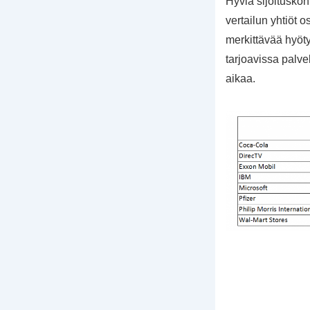
Hyviä sijoituskoh
vertailun yhtiöt o
merkittävää hyöty
tarjoavissa palv
aikaa.