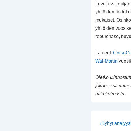
Luvut ovat miljar
yhtiöiden tiedot 
mukaiset. Osinko 
yhtiöiden vuosike
repurchase, buyb
Lähteet:
Coca-Co
Wal-Martin
vuosi
Oletko kiinnostu
jokaisessa numero
näkökulmasta.
Artikkeli
Edellinen
‹ Lyhyt analyys