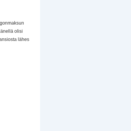
singonmaksun
änellä olisi
 ansiosta lähes