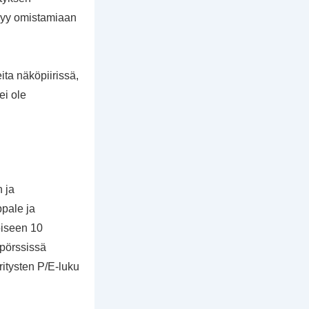
 myy omistamiaan
ita näköpiirissä,
ei ole
n ja
pale ja
oiseen 10
 pörssissä
itysten P/E-luku