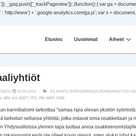
); _gaq.push(['_trackPageview']); (function() { var ga = document.
ssl' : 'http://www') + '.google-analytics.com/ga.js'; var s = docum
Päänavigaatio
Etusivu
Uusimmat
Aiheet
aliyhtiöt
KAISTU
03.04.2013
JULKAISTU KATEGORIASSA
OSAKEANALYYSI
,
OS
V
,
IBM
,
KO
,
MSFT
,
PFE
,
PM
,
WMT
,
XOM
n kannibalismi tarkoittaa ”samaa lajia olevan yksilön syömistä.
ä tarkoitan sellaisia yhtiöitä, jotka ostavat omia osakkeitaan ja m
n Yhdysvalloissa yleinen tapa tuottaa arvoa osakkeenomistajil
akaisinostot eivät ole olleet kovin yleisiä, joten aluksi lyhyt ka