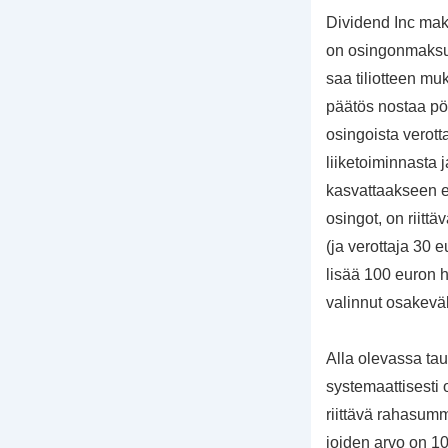
Dividend Inc mak
on osingonmaksun
saa tiliotteen m
päätös nostaa pö
osingoista verott
liiketoiminnasta 
kasvattaakseen el
osingot, on riit
(ja verottaja 30 
lisää 100 euron h
valinnut osakeväl
Alla olevassa tau
systemaattisesti 
riittävä rahasum
joiden arvo on 10