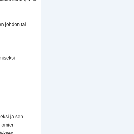
en johdon tai
miseksi
eksi ja sen
ta omien
ityksen