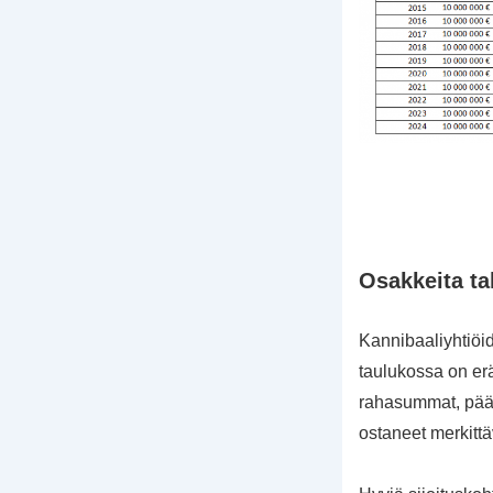
Osakkeita ta
Kannibaaliyhtiöide
taulukossa on er
rahasummat, pääos
ostaneet merkitt