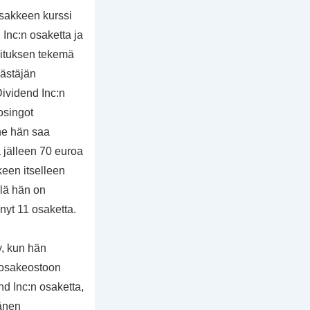
sakkeen kurssi
Inc:n osaketta ja
lituksen tekemä
ästäjän
Dividend Inc:n
 osingot
nne hän saa
 jälleen 70 euroa
keen itselleen
llä hän on
nyt 11 osaketta.
y, kun hän
n osakeostoon
d Inc:n osaketta,
hänen