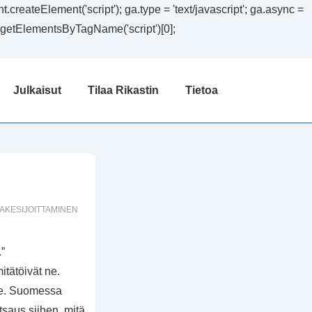
createElement('script'); ga.type = 'text/javascript'; ga.async =
ent.getElementsByTagName('script')[0];
Julkaisut
Tilaa Rikastin
Tietoa
AKESIJOITTAMINEN
”
itätöivät ne.
le. Suomessa
tsaus siihen, mitä