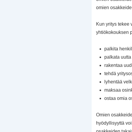
omien osakkeiden 
Kun yritys tekee 
yhtiökokouksen pä
palkita henkil
palkata uutta
rakentaa uud
tehdä yrityso
lyhentää vel
maksaa osin
ostaa omia o
Omien osakkeiden
hyödyllisyyttä vo
osakkeiden takais