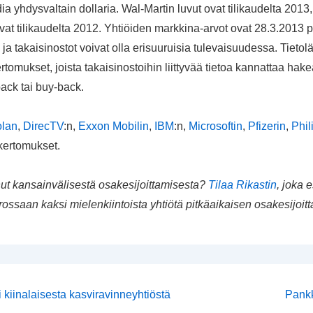
dia yhdysvaltain dollaria. Wal-Martin luvut ovat tilikaudelta 201
ovat tilikaudelta 2012. Yhtiöiden markkina-arvot ovat 28.3.2013 
ja takaisinostot voivat olla erisuuruisia tulevaisuudessa. Tieto
rtomukset, joista takaisinostoihin liittyvää tietoa kannattaa ha
ack tai buy-back.
lan
,
DirecTV
:n,
Exxon Mobilin
,
IBM
:n,
Microsoftin
,
Pfizerin
,
Phil
kertomukset.
nut kansainvälisestä osakesijoittamisesta?
Tilaa Rikastin
, joka e
ssaan kaksi mielenkiintoista yhtiötä pitkäaikaisen osakesijoitt
en
Seur
i kiinalaisesta kasviravinneyhtiöstä
Pank