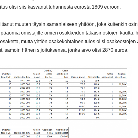
itus olisi siis kasvanut tuhannesta eurosta 1809 euroon.
joittanut muuten täysin samanlaiseen yhtiöön, joka kuitenkin o
i pääomia omistajille omien osakkeiden takaisinostojen kautta, h
osaketta, mutta yhtiön osakekohtainen tulos olisi osakeostojen
t, samoin hänen sijoituksensa, jonka arvo olisi 2870 euroa.