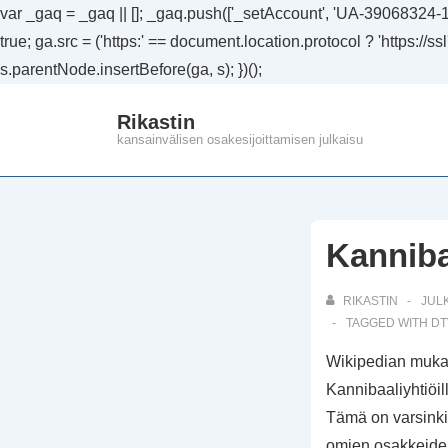
var _gaq = _gaq || []; _gaq.push(['_setAccount', 'UA-39068324-1']
true; ga.src = ('https:' == document.location.protocol ? 'https://
s.parentNode.insertBefore(ga, s); })();
↓
Rikastin
Siirry
kansainvälisen osakesijoittamisen julkaisu
pääsisältöön
Kanniba
RIKASTIN
JUL
TAGGED WITH
DT
Wikipedian mukaa
Kannibaaliyhtiöill
Tämä on varsinki
omien osakkeiden t