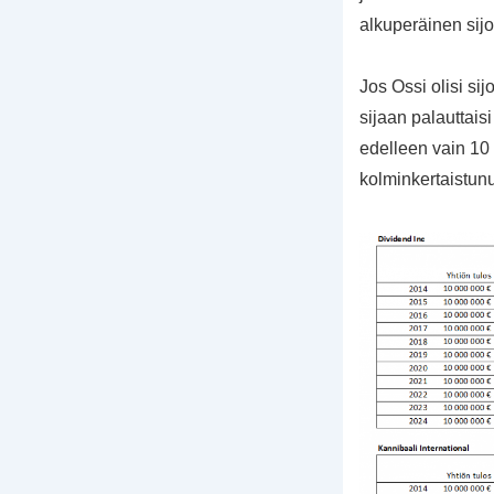
alkuperäinen sijo
Jos Ossi olisi si
sijaan palauttais
edelleen vain 10 
kolminkertaistunu