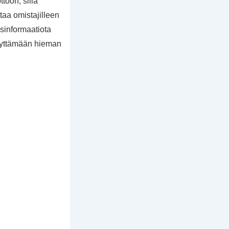
toon, sillä
ttaa omistajilleen
usinformaatiota
käyttämään hieman