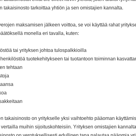
takaisinosto tarkoittaa yhtiön ja sen omistajien kannalta.
verojen maksamisen jälkeen voittoa, se voi käyttää rahat yrityks
ätöksellä monella eri tavalla, kuten:
östöä tai yrityksen johtoa tulospalkkioilla
 henkilöstöä tuotekehitykseen tai tuotantoon toiminnan kasvatta
en tehtaan
stoja
kaansa
koa
sakkeitaan
 takaisinosto on yritykselle yksi vaihtoehto pääoman käyttämis
i vertailla muihin sijoituskohteisiin. Yrityksen omistajien kannal
inosto on verotuksellisesti edullinen tapa palautaa pääomia yr