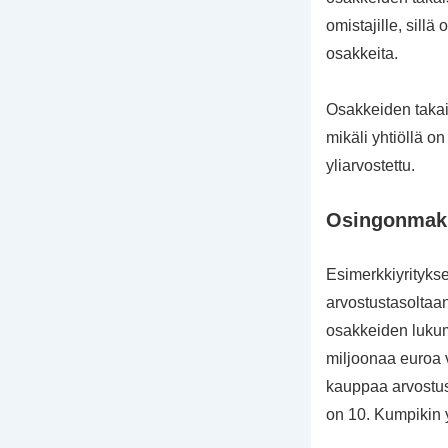
omistajille, sill
osakkeita.
Osakkeiden takais
mikäli yhtiöllä on
yliarvostettu.
Osingonmaks
Esimerkkiyritykse
arvostustasoltaa
osakkeiden lukum
miljoonaa euroa 
kauppaa arvostus
on 10. Kumpikin y