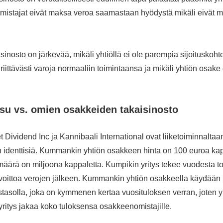
ä omistajat eivät maksa veroa saamastaan hyödystä mikäli eivät
inosto on järkevää, mikäli yhtiöllä ei ole parempia sijoituskohte
 riittävästi varoja normaaliin toimintaansa ja mikäli yhtiön osake 
u vs. omien osakkeiden takaisinosto
t Dividend Inc ja Kannibaali International ovat liiketoiminnaltaa
n identtisiä. Kummankin yhtiön osakkeen hinta on 100 euroa kap
äärä on miljoona kappaletta. Kumpikin yritys tekee vuodesta t
voittoa verojen jälkeen. Kummankin yhtiön osakkeella käydään
tasolla, joka on kymmenen kertaa vuosituloksen verran, joten yr
ritys jakaa koko tuloksensa osakkeenomistajille.