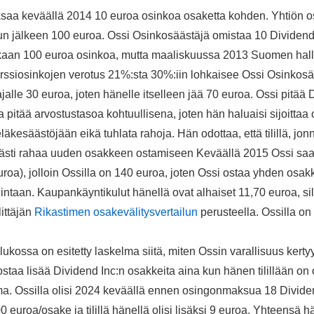
saa keväällä 2014 10 euroa osinkoa osaketta kohden. Yhtiön o
 jälkeen 100 euroa. Ossi Osinkosäästäjä omistaa 10 Dividend 
ukaan 100 euroa osinkoa, mutta maaliskuussa 2013 Suomen hal
rssiosinkojen verotus 21%:sta 30%:iin lohkaisee Ossi Osinkosä
ajalle 30 euroa, joten hänelle itselleen jää 70 euroa. Ossi pitää 
ja pitää arvostustasoa kohtuullisena, joten hän haluaisi sijoittaa
äkesäästöjään eikä tuhlata rahoja. Hän odottaa, että tilillä, jo
tävästi rahaa uuden osakkeen ostamiseen Keväällä 2015 Ossi saa
euroa), jolloin Ossilla on 140 euroa, joten Ossi ostaa yhden osak
intaan. Kaupankäyntikulut hänellä ovat alhaiset 11,70 euroa, si
ittäjän
Rikastimen osakevälitysvertailun
perusteella. Ossilla on 
lukossa on esitetty laskelma siitä, miten Ossin varallisuus kerty
ostaa lisää Dividend Inc:n osakkeita aina kun hänen tilillään o
ma. Ossilla olisi 2024 keväällä ennen osingonmaksua 18 Dividen
0 euroa/osake ja tilillä hänellä olisi lisäksi 9 euroa. Yhteensä 