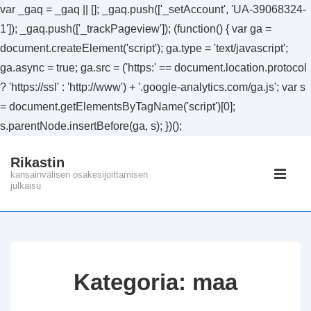
var _gaq = _gaq || []; _gaq.push(['_setAccount', 'UA-39068324-
1']); _gaq.push(['_trackPageview']); (function() { var ga =
document.createElement('script'); ga.type = 'text/javascript';
ga.async = true; ga.src = ('https:' == document.location.protocol
? 'https://ssl' : 'http://www') + '.google-analytics.com/ga.js'; var s
= document.getElementsByTagName('script')[0];
s.parentNode.insertBefore(ga, s); })();
↓
Rikastin
Siirry
Päänavig
kansainvälisen osakesijoittamisen
pääsisältöön
julkaisu
VAL
Kategoria:
maa