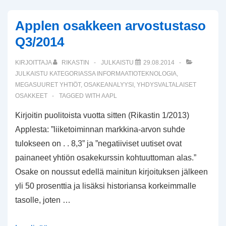
Q1/2015
Applen osakkeen arvostustaso
Q3/2014
KIRJOITTAJA
RIKASTIN
JULKAISTU
29.08.2014
JULKAISTU KATEGORIASSA
INFORMAATIOTEKNOLOGIA
,
MEGASUURET YHTIÖT
,
OSAKEANALYYSI
,
YHDYSVALTALAISET
OSAKKEET
TAGGED WITH
AAPL
Kirjoitin puolitoista vuotta sitten (Rikastin 1/2013)
Applesta: ”liiketoiminnan markkina-arvon suhde
tulokseen on . . 8,3” ja ”negatiiviset uutiset ovat
painaneet yhtiön osakekurssin kohtuuttoman alas.”
Osake on noussut edellä mainitun kirjoituksen jälkeen
yli 50 prosenttia ja lisäksi historiansa korkeimmalle
tasolle, joten …