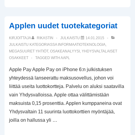
Applen uudet tuotekategoriat
KIRJOITTAJA
RIKASTIN
JULKAISTU
14.01.2015
JULKAISTU KATEGORIASSA
INFORMAATIOTEKNOLOGIA
,
MEGASUURET YHTIÖT
,
OSAKEANALYYSI
,
YHDYSVALTALAISET
OSAKKEET
TAGGED WITH
AAPL
Apple Pay Apple Pay on iPhone 6:n julkistuksen
yhteydessä lanseerattu maksusovellus, johon voi
liittää useita luottokortteja. Palvelu on aluksi saatavilla
vain Yhdysvalloissa. Apple ottaa välittämistään
maksuista 0,15 prosenttia. Applen kumppaneina ovat
Yhdysvaltain 11 suurinta luottokorttien myöntäjää,
joilla on hallussa yli …