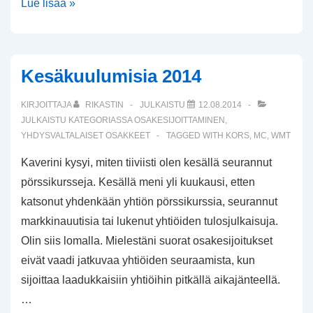
Applen
Lue lisää »
osakkeen
arvostustaso
Q3/2014
Kesäkuulumisia 2014
KIRJOITTAJA
RIKASTIN
JULKAISTU
12.08.2014
JULKAISTU KATEGORIASSA
OSAKESIJOITTAMINEN
,
YHDYSVALTALAISET OSAKKEET
TAGGED WITH
KORS
,
MC
,
WMT
Kaverini kysyi, miten tiiviisti olen kesällä seurannut
pörssikursseja. Kesällä meni yli kuukausi, etten
katsonut yhdenkään yhtiön pörssikurssia, seurannut
markkinauutisia tai lukenut yhtiöiden tulosjulkaisuja.
Olin siis lomalla. Mielestäni suorat osakesijoitukset
eivät vaadi jatkuvaa yhtiöiden seuraamista, kun
sijoittaa laadukkaisiin yhtiöihin pitkällä aikajänteellä.
…