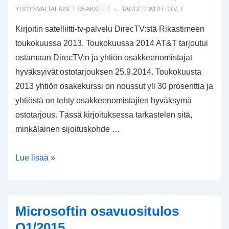
YHDYSVALTALAISET OSAKKEET
TAGGED WITH
DTV
,
T
Kirjoitin satelliitti-tv-palvelu DirecTV:stä Rikastimeen
toukokuussa 2013. Toukokuussa 2014 AT&T tarjoutui
ostamaan DirecTV:n ja yhtiön osakkeenomistajat
hyväksyivät ostotarjouksen 25.9.2014. Toukokuusta
2013 yhtiön osakekurssi on noussut yli 30 prosenttia ja
yhtiöstä on tehty osakkeenomistajien hyväksymä
ostotarjous. Tässä kirjoituksessa tarkastelen sitä,
minkälainen sijoituskohde …
AT&T:n
Lue lisää »
ostama
DirecTV
sijoituskohteena
Microsoftin osavuositulos
Q1/2015