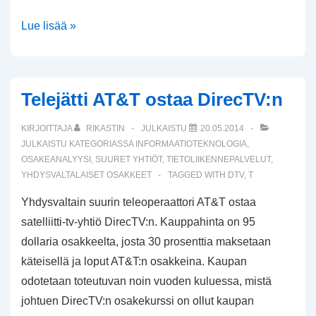
Kesäkuulumisia
Lue lisää »
2014
Telejätti AT&T ostaa DirecTV:n
KIRJOITTAJA
RIKASTIN
JULKAISTU
20.05.2014
JULKAISTU KATEGORIASSA
INFORMAATIOTEKNOLOGIA
,
OSAKEANALYYSI
,
SUURET YHTIÖT
,
TIETOLIIKENNEPALVELUT
,
YHDYSVALTALAISET OSAKKEET
TAGGED WITH
DTV
,
T
Yhdysvaltain suurin teleoperaattori AT&T ostaa
satelliitti-tv-yhtiö DirecTV:n. Kauppahinta on 95
dollaria osakkeelta, josta 30 prosenttia maksetaan
käteisellä ja loput AT&T:n osakkeina. Kaupan
odotetaan toteutuvan noin vuoden kuluessa, mistä
johtuen DirecTV:n osakekurssi on ollut kaupan