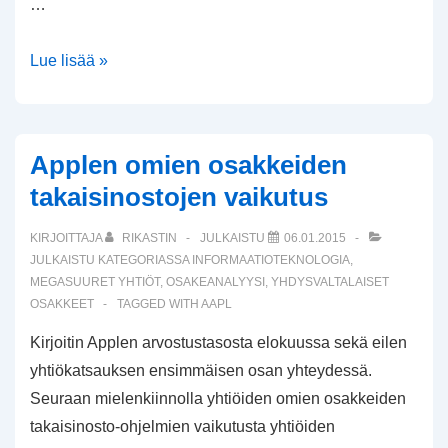
…
Yhtiöesittelyssä
Lue lisää »
Netflix
Applen omien osakkeiden
takaisinostojen vaikutus
KIRJOITTAJA
RIKASTIN
JULKAISTU
06.01.2015
JULKAISTU KATEGORIASSA
INFORMAATIOTEKNOLOGIA
,
MEGASUURET YHTIÖT
,
OSAKEANALYYSI
,
YHDYSVALTALAISET
OSAKKEET
TAGGED WITH
AAPL
Kirjoitin Applen arvostustasosta elokuussa sekä eilen
yhtiökatsauksen ensimmäisen osan yhteydessä.
Seuraan mielenkiinnolla yhtiöiden omien osakkeiden
takaisinosto-ohjelmien vaikutusta yhtiöiden