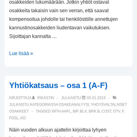
osakkeiden lukumäärään. Jotkin yhtiöt ostavat
osakkeita takaisin vain sen verran, että saavat
kompensoitua johdolle tai henkilöstölle annettujen
kannustinosakkeiden liudentavan vaikutuksen.
Sijoittajan kannalta …
Applen
Lue lisää »
omien
osakkeiden
takaisinostojen
Yhtiökatsaus – osa 1 (A-F)
vaikutus
KIRJOITTAJA
RIKASTIN
JULKAISTU
05.01.2015
JULKAISTU KATEGORIASSA
OSAKEANALYYSI
,
YHDYSVALTALAISET
OSAKKEET
TAGGED WITH
AAPL
,
BIP
,
BLX
,
BRK.B
,
COST
,
DTV
,
F
,
FOSL
,
KO
Näin vuoden alkuun ajattelin kirjoittaa lyhyen