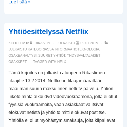
Applen
Lue lisää »
uudet
tuotekategoriat
Yhtiöesittelyssä Netflix
KIRJOITTAJA
RIKASTIN
JULKAISTU
09.01.2015
JULKAISTU KATEGORIASSA
INFORMAATIOTEKNOLOGIA
,
OSAKEANALYYSI
,
SUURET YHTIÖT
,
YHDYSVALTALAISET
OSAKKEET
TAGGED WITH
NFLX
Tämä kirjoitus on julkaistu alunperin Rikastimen
tilaajille 13.2.2014. Netflix on tilaajamäärältään
maailman suurin maksullinen netti-tv-palvelu. Yhtiön
liiketoiminta alkoi dvd-videovuokraamona, jolla ei ollut
fyysisiä vuokraamoita, vaan asiakkaat valitsivat
elokuvat netistä ja yhtiö toimitti elokuvat postitse.
Yhtiöllä ei ollut myöhästymismaksuja, joita kilpailevat