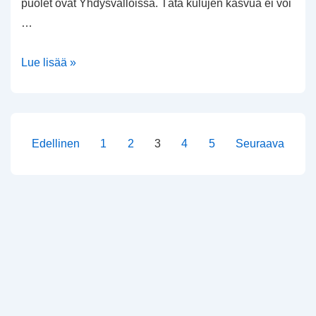
puolet ovat Yhdysvalloissa. Tätä kulujen kasvua ei voi
…
Fossilin
Lue lisää »
kurssi
romahti
jälleen
Artikkelien
Edellinen
1
2
3
4
5
Seuraava
sivutus