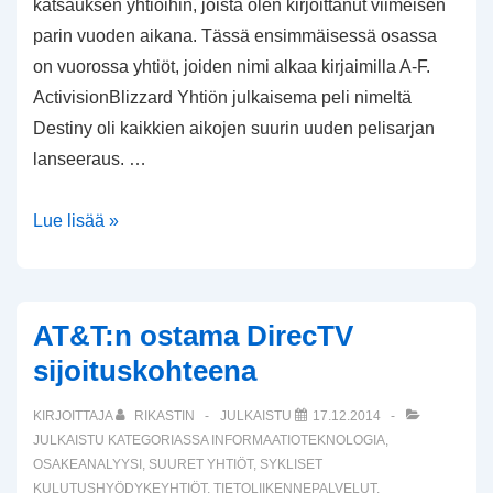
katsauksen yhtiöihin, joista olen kirjoittanut viimeisen
parin vuoden aikana. Tässä ensimmäisessä osassa
on vuorossa yhtiöt, joiden nimi alkaa kirjaimilla A-F.
ActivisionBlizzard Yhtiön julkaisema peli nimeltä
Destiny oli kaikkien aikojen suurin uuden pelisarjan
lanseeraus. …
Yhtiökatsaus
Lue lisää »
–
osa
1
AT&T:n ostama DirecTV
(A-
sijoituskohteena
F)
KIRJOITTAJA
RIKASTIN
JULKAISTU
17.12.2014
JULKAISTU KATEGORIASSA
INFORMAATIOTEKNOLOGIA
,
OSAKEANALYYSI
,
SUURET YHTIÖT
,
SYKLISET
KULUTUSHYÖDYKEYHTIÖT
,
TIETOLIIKENNEPALVELUT
,