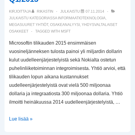
KIRJOITTAJA
RIKASTIN
JULKAISTU
07.11.2014
JULKAISTU KATEGORIASSA
INFORMAATIOTEKNOLOGIA
,
MEGASUURET YHTIÖT
,
OSAKEANALYYSI
,
YHDYSVALTALAISET
OSAKKEET
TAGGED WITH
MSFT
Microsoftin tilikauden 2015 ensimmäisen
vuosineljänneksen tulosta painoi yli miljardin dollarin
kulut uudelleenjärjestelyistä sekä Nokialta ostetun
puhelinliiketoiminnan integroimisesta. Yhtiö arvioi, että
tilikauden lopun aikana kustannukset
uudelleenjärjestelyistä ovat vielä 500 miljoonaa
dollaria ja integraatiosta 300 miljoonaa dollaria. Yhtiö
ilmoitti heinäkuussa 2014 uudelleenjärjestelyistä, …
Microsoftin
Lue lisää »
osavuositulos