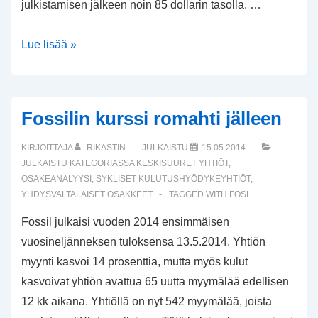
julkistamisen jälkeen noin 85 dollarin tasolla. …
Telejätti
Lue lisää »
AT&T
ostaa
DirecTV:n
Fossilin kurssi romahti jälleen
KIRJOITTAJA
RIKASTIN
JULKAISTU
15.05.2014
JULKAISTU KATEGORIASSA
KESKISUURET YHTIÖT
,
OSAKEANALYYSI
,
SYKLISET KULUTUSHYÖDYKEYHTIÖT
,
YHDYSVALTALAISET OSAKKEET
TAGGED WITH
FOSL
Fossil julkaisi vuoden 2014 ensimmäisen
vuosineljänneksen tuloksensa 13.5.2014. Yhtiön
myynti kasvoi 14 prosenttia, mutta myös kulut
kasvoivat yhtiön avattua 65 uutta myymälää edellisen
12 kk aikana. Yhtiöllä on nyt 542 myymälää, joista