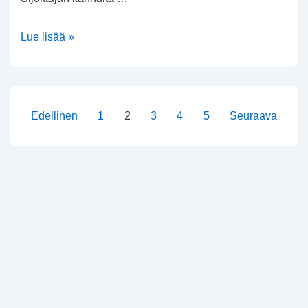
Applen
Lue lisää »
omien
osakkeiden
takaisinostojen
vaikutus
Artikkelien
Edellinen
1
2
3
4
5
Seuraava
sivutus