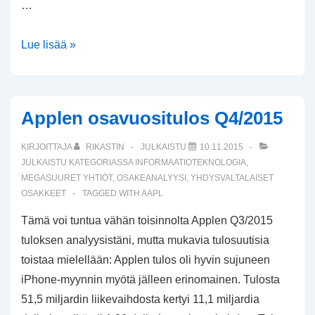
…
Teslan
Lue lisää »
osavuositulos
Q4/2016
Applen osavuositulos Q4/2015
KIRJOITTAJA
RIKASTIN
JULKAISTU
10.11.2015
JULKAISTU KATEGORIASSA
INFORMAATIOTEKNOLOGIA
,
MEGASUURET YHTIÖT
,
OSAKEANALYYSI
,
YHDYSVALTALAISET
OSAKKEET
TAGGED WITH
AAPL
Tämä voi tuntua vähän toisinnolta Applen Q3/2015
tuloksen analyysistäni, mutta mukavia tulosuutisia
toistaa mielellään: Applen tulos oli hyvin sujuneen
iPhone-myynnin myötä jälleen erinomainen. Tulosta
51,5 miljardin liikevaihdosta kertyi 11,1 miljardia