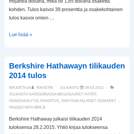
miljardia dollaria, mikä oli 1,85 dollaria osaketta
kohden. Tulos kasvoi 39 prosenttia ja osakekohtainen
tulos kasvoi omien …
Applen
Lue lisää »
osavuositulos
Q3/2015
Berkshire Hathawayn tilikauden
2014 tulos
KIRJOITTAJA
RIKASTIN
JULKAISTU
09.03.2015
JULKAISTU KATEGORIASSA
MEGASUURET YHTIÖT
,
OSAKEANALYYSI
,
RAHOITUS
,
YHDYSVALTALAISET OSAKKEET
TAGGED WITH
BRK.B
Berkshire Hathaway julkaisi tilikauden 2014
tuloksensa 28.2.2015. Yhtiö kirjaa tulokseensa