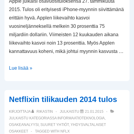
Apple julkaisi osavuosituloksensa 27. tammikuuta
2015. Tulos oli erityisesti iPhone-myynnin siivittämänä
erittäin hyvä. Applen liikevaihto kasvoi
vuosineljänneksellä melkein 30 prosenttia 75
miljardiin dollariin. Viimeisten 12 kuukauden aikana
liikevaihto kasvoi noin 13 prosenttia. Myös Applen
kannattavuus koheni, mikä johtui myynnin kasvusta …
Applen
Lue lisää »
osavuositulos
Q1/2015
Netflixin tilikauden 2014 tulos
KIRJOITTAJA
RIKASTIN
JULKAISTU
21.01.2015
JULKAISTU KATEGORIASSA
INFORMAATIOTEKNOLOGIA
,
OSAKEANALYYSI
,
SUURET YHTIÖT
,
YHDYSVALTALAISET
OSAKKEET
TAGGED WITH
NFLX