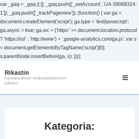
var _gaq = _gaq || []; _gaq.push(['_setAccount', 'UA-39068324-
1']); _gaq.push(['_trackPageview']); (function() { var ga =
document.createElement('script'); ga.type = 'text/javascript';
ga.async = true; ga.src = ('https:' == document.location.protocol
? 'https://ssl' : 'http://www') + '.google-analytics.com/ga.js'; var s
= document.getElementsByTagName('script')[0];
s.parentNode.insertBefore(ga, s); })();
↓
Rikastin
Siirry
Päänavig
kansainvälisen osakesijoittamisen
pääsisältöön
julkaisu
VAL
Kategoria: