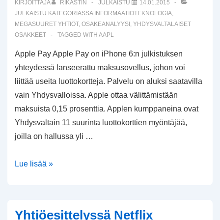
KIRJOITTAJA
RIKASTIN
JULKAISTU
14.01.2015
JULKAISTU KATEGORIASSA
INFORMAATIOTEKNOLOGIA
,
MEGASUURET YHTIÖT
,
OSAKEANALYYSI
,
YHDYSVALTALAISET
OSAKKEET
TAGGED WITH
AAPL
Apple Pay Apple Pay on iPhone 6:n julkistuksen
yhteydessä lanseerattu maksusovellus, johon voi
liittää useita luottokortteja. Palvelu on aluksi saatavilla
vain Yhdysvalloissa. Apple ottaa välittämistään
maksuista 0,15 prosenttia. Applen kumppaneina ovat
Yhdysvaltain 11 suurinta luottokorttien myöntäjää,
joilla on hallussa yli …
Applen
Lue lisää »
uudet
tuotekategoriat
Yhtiöesittelyssä Netflix