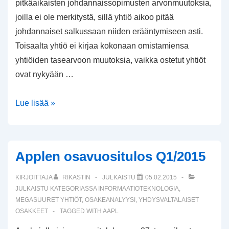
pitkäaikaisten johdannaissopimusten arvonmuutoksia,
joilla ei ole merkitystä, sillä yhtiö aikoo pitää
johdannaiset salkussaan niiden erääntymiseen asti.
Toisaalta yhtiö ei kirjaa kokonaan omistamiensa
yhtiöiden tasearvoon muutoksia, vaikka ostetut yhtiöt
ovat nykyään …
Berkshire
Lue lisää »
Hathawayn
tilikauden
2014
Applen osavuositulos Q1/2015
tulos
KIRJOITTAJA
RIKASTIN
JULKAISTU
05.02.2015
JULKAISTU KATEGORIASSA
INFORMAATIOTEKNOLOGIA
,
MEGASUURET YHTIÖT
,
OSAKEANALYYSI
,
YHDYSVALTALAISET
OSAKKEET
TAGGED WITH
AAPL