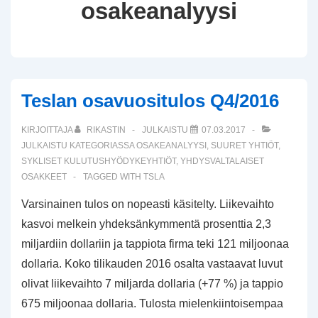
osakeanalyysi
Teslan osavuositulos Q4/2016
KIRJOITTAJA
RIKASTIN
JULKAISTU
07.03.2017
JULKAISTU KATEGORIASSA
OSAKEANALYYSI
,
SUURET YHTIÖT
,
SYKLISET KULUTUSHYÖDYKEYHTIÖT
,
YHDYSVALTALAISET
OSAKKEET
TAGGED WITH
TSLA
Varsinainen tulos on nopeasti käsitelty. Liikevaihto
kasvoi melkein yhdeksänkymmentä prosenttia 2,3
miljardiin dollariin ja tappiota firma teki 121 miljoonaa
dollaria. Koko tilikauden 2016 osalta vastaavat luvut
olivat liikevaihto 7 miljarda dollaria (+77 %) ja tappio
675 miljoonaa dollaria. Tulosta mielenkiintoisempaa