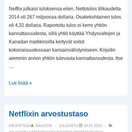
Netflix julkaisi tuloksensa eilen. Nettotulos tilikaudelta
2014 oli 267 miljoonaa dollaria. Osakekohtainen tulos
oli 4,32 dollaria. Raportoitu tulos ei kerro yhtiön
kannattavuudesta, sillä yhtiö käyttää Yhdysvaltojen ja
Kanadan markkinoilta kertyvät voitot
kokonaisuudessaan kansainvälistymiseen. Kirjoitin
aiemmin arvion yhtiön tulevasta kannattavuudesta. Itse
…
Netflixin
Lue lisää »
tilikauden
2014
tulos
Netflixin arvostustaso
KIRJOITTAJA
RIKASTIN
JULKAISTU
19.01.2015