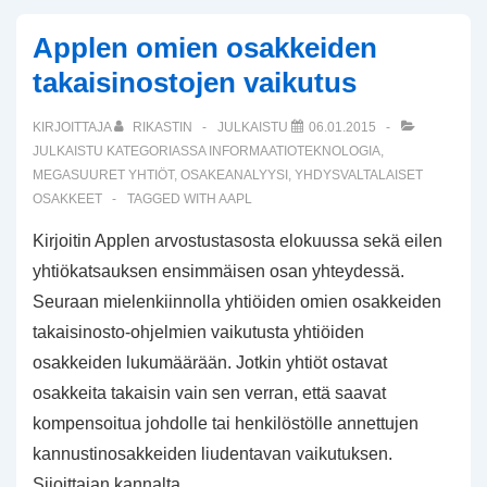
Applen omien osakkeiden
takaisinostojen vaikutus
KIRJOITTAJA
RIKASTIN
JULKAISTU
06.01.2015
JULKAISTU KATEGORIASSA
INFORMAATIOTEKNOLOGIA
,
MEGASUURET YHTIÖT
,
OSAKEANALYYSI
,
YHDYSVALTALAISET
OSAKKEET
TAGGED WITH
AAPL
Kirjoitin Applen arvostustasosta elokuussa sekä eilen
yhtiökatsauksen ensimmäisen osan yhteydessä.
Seuraan mielenkiinnolla yhtiöiden omien osakkeiden
takaisinosto-ohjelmien vaikutusta yhtiöiden
osakkeiden lukumäärään. Jotkin yhtiöt ostavat
osakkeita takaisin vain sen verran, että saavat
kompensoitua johdolle tai henkilöstölle annettujen
kannustinosakkeiden liudentavan vaikutuksen.
Sijoittajan kannalta …