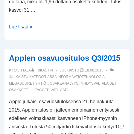
dollaria, mikä oli 1,96 dollaria osaketta kohden. Tulos
kasvoi 31 …
Applen
Lue lisää »
osavuositulos
Q4/2015
Applen osavuositulos Q3/2015
KIRJOITTAJA
RIKASTIN
JULKAISTU
18.08.2015
JULKAISTU KATEGORIASSA
INFORMAATIOTEKNOLOGIA
,
MEGASUURET YHTIÖT
,
OSAKEANALYYSI
,
YHDYSVALTALAISET
OSAKKEET
TAGGED WITH
AAPL
Apple julkaisi osavuosituloksensa 21. heinäkuuta
2015. Applen tulos oli jälleen erinomainen erityisesti
edelleen voimakkaasti kasvaneen iPhone-myynnin
ansiosta. Tulosta 50 miljardin liikevaihdosta kertyi 10,7