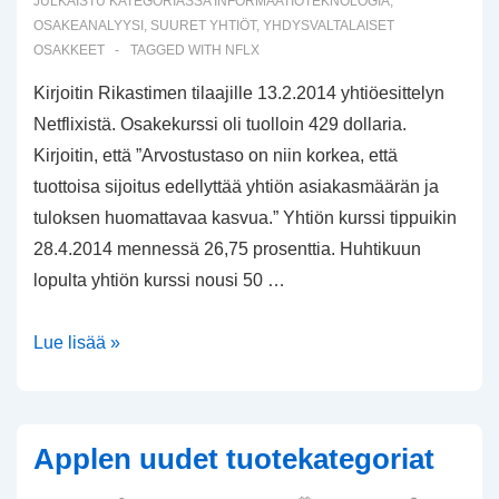
JULKAISTU KATEGORIASSA
INFORMAATIOTEKNOLOGIA
,
OSAKEANALYYSI
,
SUURET YHTIÖT
,
YHDYSVALTALAISET
OSAKKEET
TAGGED WITH
NFLX
Kirjoitin Rikastimen tilaajille 13.2.2014 yhtiöesittelyn
Netflixistä. Osakekurssi oli tuolloin 429 dollaria.
Kirjoitin, että ”Arvostustaso on niin korkea, että
tuottoisa sijoitus edellyttää yhtiön asiakasmäärän ja
tuloksen huomattavaa kasvua.” Yhtiön kurssi tippuikin
28.4.2014 mennessä 26,75 prosenttia. Huhtikuun
lopulta yhtiön kurssi nousi 50 …
Netflixin
Lue lisää »
arvostustaso
Applen uudet tuotekategoriat