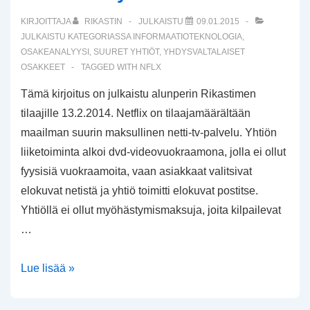
KIRJOITTAJA
RIKASTIN
JULKAISTU
09.01.2015
JULKAISTU KATEGORIASSA
INFORMAATIOTEKNOLOGIA
,
OSAKEANALYYSI
,
SUURET YHTIÖT
,
YHDYSVALTALAISET
OSAKKEET
TAGGED WITH
NFLX
Tämä kirjoitus on julkaistu alunperin Rikastimen
tilaajille 13.2.2014. Netflix on tilaajamäärältään
maailman suurin maksullinen netti-tv-palvelu. Yhtiön
liiketoiminta alkoi dvd-videovuokraamona, jolla ei ollut
fyysisiä vuokraamoita, vaan asiakkaat valitsivat
elokuvat netistä ja yhtiö toimitti elokuvat postitse.
Yhtiöllä ei ollut myöhästymismaksuja, joita kilpailevat
…
Yhtiöesittelyssä
Lue lisää »
Netflix